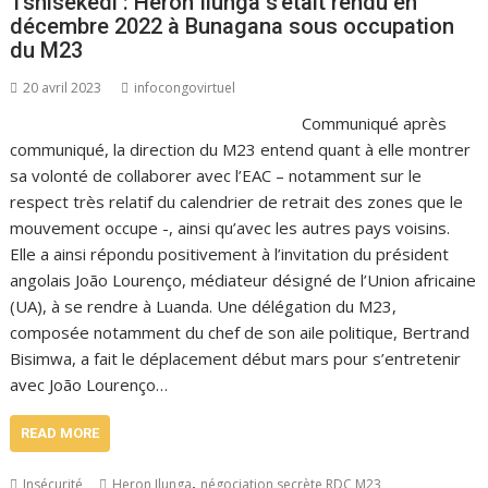
Tshisekedi : Héron Ilunga s’était rendu en
décembre 2022 à Bunagana sous occupation
du M23
20 avril 2023
infocongovirtuel
Communiqué après
communiqué, la direction du M23 entend quant à elle montrer
sa volonté de collaborer avec l’EAC – notamment sur le
respect très relatif du calendrier de retrait des zones que le
mouvement occupe -, ainsi qu’avec les autres pays voisins.
Elle a ainsi répondu positivement à l’invitation du président
angolais João Lourenço, médiateur désigné de l’Union africaine
(UA), à se rendre à Luanda. Une délégation du M23,
composée notamment du chef de son aile politique, Bertrand
Bisimwa, a fait le déplacement début mars pour s’entretenir
avec João Lourenço…
READ MORE
,
Insécurité
Heron Ilunga
négociation secrète RDC M23