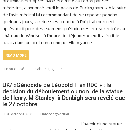
préliminaires » après avoir été mise au repos par ses
médecins, a annoncé jeudi le palais de Buckingham. « A la suite
de l’avis médical lui recommandant de se reposer pendant
quelques jours, la reine s’est rendue à l’hôpital mercredi
après-midi pour des examens préliminaires et est rentrée au
château de Windsor à l’heure du déjeuner » jeudi, a écrit le
palais dans un bref communiqué. Elle « garde…
READ MORE
,
Non classé
Elisabeth II
Queen
UK/ »Génocide de Léopold II en RDC » : la
décision du déboulement ou non de la statue
de Henry. M Stanley à Denbigh sera révélé que
le 27 octobre
20 octobre 2021
infocongovirtuel
L’avenir d’une statue