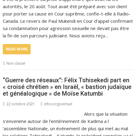
autorités, le 20 août. Tout avait été préparé avec son client
pour porter sa cause en Cour suprême, confie-t-elle à Radio-
Canada. Le revers de Paul Mukendi en Cour d’appel confirmant
sa condamnation pour agression sexuelle ne devait pas être
la fin de son parcours judiciaire. Nous avions reçu…
READ MORE
Non classé
“Guerre des réseaux”: Félix Tshisekedi part en
« croisé chrétien » en Israël, « bastion judaïque
et généalogique » de Moïse Katumbi
22 octobre 2021
infocongovirtuel
Alors que la situation
s’envenime autour de l’entérinement de Kadima a l
‘assemblee Nationale, un événement de plus qui met au mal
les relations Tshisekedi – Katumbi, le président congolais va s’