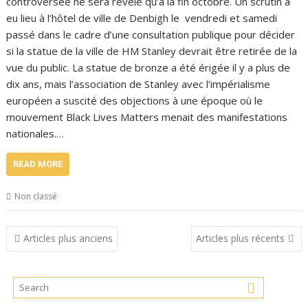
controversée ne sera révélé qu’à la fin octobre. Un scrutin a
eu lieu à l’hôtel de ville de Denbigh le vendredi et samedi
passé dans le cadre d’une consultation publique pour décider
si la statue de la ville de HM Stanley devrait être retirée de la
vue du public. La statue de bronze a été érigée il y a plus de
dix ans, mais l’association de Stanley avec l’impérialisme
européen a suscité des objections à une époque où le
mouvement Black Lives Matters menait des manifestations
nationales.…
READ MORE
Non classé
Navigation
Articles plus anciens
Articles plus récents
des
articles