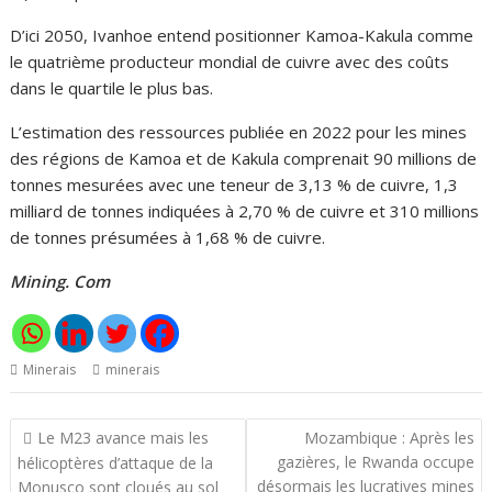
D’ici 2050, Ivanhoe entend positionner Kamoa-Kakula comme
le quatrième producteur mondial de cuivre avec des coûts
dans le quartile le plus bas.
L’estimation des ressources publiée en 2022 pour les mines
des régions de Kamoa et de Kakula comprenait 90 millions de
tonnes mesurées avec une teneur de 3,13 % de cuivre, 1,3
milliard de tonnes indiquées à 2,70 % de cuivre et 310 millions
de tonnes présumées à 1,68 % de cuivre.
Mining. Com
Minerais
minerais
Navigation
Le M23 avance mais les
Mozambique : Après les
de
gazières, le Rwanda occupe
hélicoptères d’attaque de la
l’article
désormais les lucratives mines
Monusco sont cloués au sol