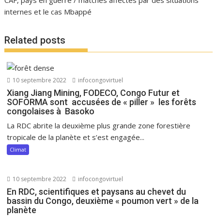
CAF, pays en guerre / matches affectés par des situations
internes et le cas Mbappé
Related posts
10 septembre 2022
infocongovirtuel
Xiang Jiang Mining, FODECO, Congo Futur et
SOFORMA sont accusées de « piller » les forêts
congolaises à Basoko
La RDC abrite la deuxième plus grande zone forestière
tropicale de la planète et s’est engagée...
Climat
10 septembre 2022
infocongovirtuel
En RDC, scientifiques et paysans au chevet du
bassin du Congo, deuxième « poumon vert » de la
planète