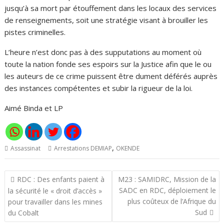
jusqu’à sa mort par étouffement dans les locaux des services
de renseignements, soit une stratégie visant à brouiller les
pistes criminelles.
L’heure n’est donc pas à des supputations au moment où
toute la nation fonde ses espoirs sur la Justice afin que le ou
les auteurs de ce crime puissent être dument déférés auprès
des instances compétentes et subir la rigueur de la loi.
Aimé Binda et LP
,
Assassinat
Arrestations DEMIAP
OKENDE
Navigation
RDC : Des enfants paient à
M23 : SAMIDRC, Mission de la
de
SADC en RDC, déploiement le
la sécurité le « droit d’accès »
l’article
plus coûteux de l’Afrique du
pour travailler dans les mines
Sud
du Cobalt