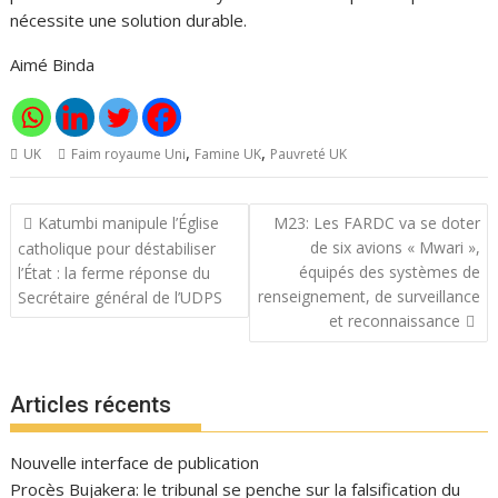
nécessite une solution durable.
Aimé Binda
,
,
UK
Faim royaume Uni
Famine UK
Pauvreté UK
Navigation
Katumbi manipule l’Église
M23: Les FARDC va se doter
de
de six avions « Mwari »,
catholique pour déstabiliser
l’article
équipés des systèmes de
l’État : la ferme réponse du
renseignement, de surveillance
Secrétaire général de l’UDPS
et reconnaissance
Articles récents
Nouvelle interface de publication
Procès Bujakera: le tribunal se penche sur la falsification du