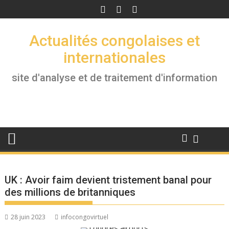
Skip
to
content
Actualités congolaises et
internationales
site d'analyse et de traitement d'information
UK : Avoir faim devient tristement banal pour
des millions de britanniques
28 juin 2023
infocongovirtuel