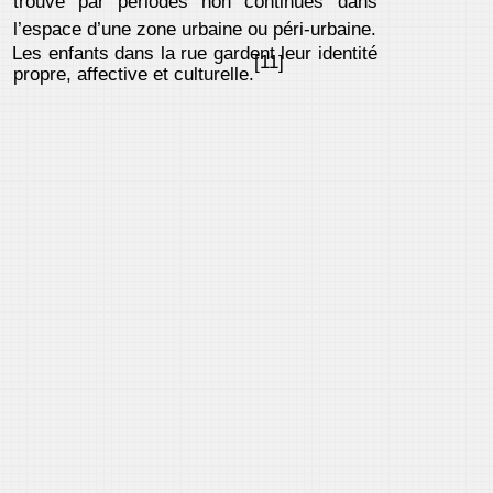
trouve par périodes non continues dans
l’espace d’une zone urbaine ou péri-urbaine.
Les enfants dans la rue gardent leur identité
[11]
propre, affective et culturelle.