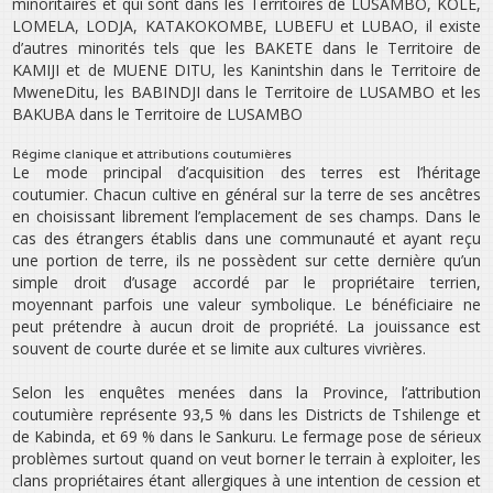
minoritaires et qui sont dans les Territoires de LUSAMBO, KOLE,
LOMELA, LODJA, KATAKO­KOMBE, LUBEFU et LUBAO, il existe
d’autres minorités tels que les BAKETE dans le Territoire de
KAMIJI et de MUENE DITU, les Kanintshin dans le Territoire de
Mwene­Ditu, les BABINDJI dans le Territoire de LUSAMBO et les
BAKUBA dans le Territoire de LUSAMBO
Régime clanique et attributions coutumières
Le mode principal d’acquisition des terres est l’héritage
coutumier. Chacun cultive en général sur la terre de ses ancêtres
en choisissant librement l’emplacement de ses champs. Dans le
cas des étrangers établis dans une communauté et ayant reçu
une portion de terre, ils ne possèdent sur cette dernière qu’un
simple droit d’usage accordé par le propriétaire terrien,
moyennant parfois une valeur symbolique. Le bénéficiaire ne
peut prétendre à aucun droit de propriété. La jouissance est
souvent de courte durée et se limite aux cultures vivrières.
Selon les enquêtes menées dans la Province, l’attribution
coutumière représente 93,5 % dans les Districts de Tshilenge et
de Kabinda, et 69 % dans le Sankuru. Le fermage pose de sérieux
problèmes surtout quand on veut borner le terrain à exploiter, les
clans propriétaires étant allergiques à une intention de cession et