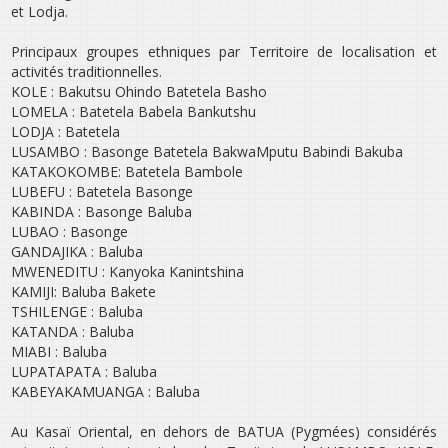
et Lodja.
Principaux groupes ethniques par Territoire de localisation et
activités traditionnelles.
KOLE : Bakutsu Ohindo Batetela Basho
LOMELA : Batetela Babela Bankutshu
LODJA : Batetela
LUSAMBO : Basonge Batetela Bakwa­Mputu Babindi Bakuba
KATAKO­KOMBE: Batetela Bambole
LUBEFU : Batetela Basonge
KABINDA : Basonge Baluba
LUBAO : Basonge
GANDAJIKA : Baluba
MWENE­DITU : Kanyoka Kanintshina
KAMIJI: Baluba Bakete
TSHILENGE : Baluba
KATANDA : Baluba
MIABI : Baluba
LUPATAPATA : Baluba
KABEYA­KAMUANGA : Baluba
Au Kasaï Oriental, en dehors de BATUA (Pygmées) considérés