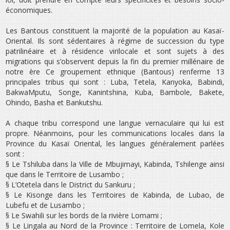
économiques.
Les Bantous constituent la majorité de la population au Kasaï­
Oriental. Ils sont sédentaires à régime de succession du type
patrilinéaire et à résidence virilocale et sont sujets à des
migrations qui s’observent depuis la fin du premier millénaire de
notre ère Ce groupement ethnique (Bantous) renferme 13
principales tribus qui sont : Luba, Tetela, Kanyoka, Babindi,
Bakwa­Mputu, Songe, Kanintshina, Kuba, Bambole, Bakete,
Ohindo, Basha et Bankutshu.
A chaque tribu correspond une langue vernaculaire qui lui est
propre. Néanmoins, pour les communications locales dans la
Province du Kasaï Oriental, les langues généralement parlées
sont :
§ Le Tshiluba dans la Ville de Mbujimayi, Kabinda, Tshilenge ainsi
que dans le Territoire de Lusambo ;
§ L’Otetela dans le District du Sankuru ;
§ Le Kisonge dans les Territoires de Kabinda, de Lubao, de
Lubefu et de Lusambo ;
§ Le Swahili sur les bords de la rivière Lomami ;
§ Le Lingala au Nord de la Province : Territoire de Lomela, Kole