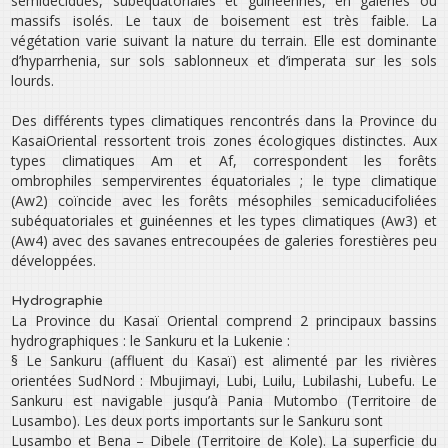
semi­décidues, subéquatoriales et guinéennes, en galeries ou
massifs isolés. Le taux de boisement est très faible. La
végétation varie suivant la nature du terrain. Elle est dominante
d’hyparrhenia, sur sols sablonneux et d’imperata sur les sols
lourds.
Des différents types climatiques rencontrés dans la Province du
Kasai­Oriental ressortent trois zones écologiques distinctes. Aux
types climatiques Am et Af, correspondent les forêts
ombrophiles sempervirentes équatoriales ; le type climatique
(Aw2) coïncide avec les forêts mésophiles semi­caducifoliées
subéquatoriales et guinéennes et les types climatiques (Aw3) et
(Aw4) avec des savanes entrecoupées de galeries forestières peu
développées.
Hydrographie
La Province du Kasaï Oriental comprend 2 principaux bassins
hydrographiques : le Sankuru et la Lukenie :
§ Le Sankuru (affluent du Kasaï) est alimenté par les rivières
orientées Sud­Nord : Mbujimayi, Lubi, Luilu, Lubilashi, Lubefu. Le
Sankuru est navigable jusqu’à Pania Mutombo (Territoire de
Lusambo). Les deux ports importants sur le Sankuru sont
Lusambo et Bena – Dibele (Territoire de Kole). La superficie du