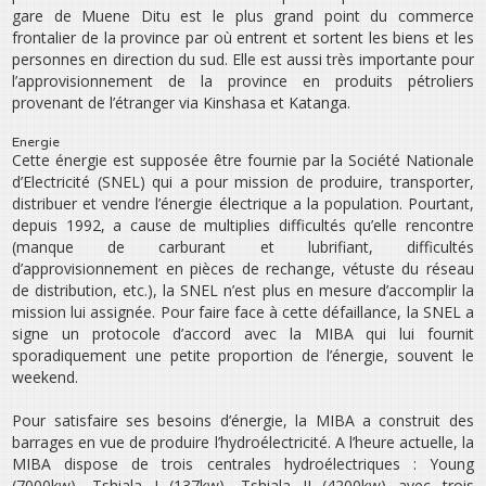
gare de Muene Ditu est le plus grand point du commerce
frontalier de la province par où entrent et sortent les biens et les
personnes en direction du sud. Elle est aussi très importante pour
l’approvisionnement de la province en produits pétroliers
provenant de l’étranger via Kinshasa et Katanga.
Energie
Cette énergie est supposée être fournie par la Société Nationale
d’Electricité (SNEL) qui a pour mission de produire, transporter,
distribuer et vendre l’énergie électrique a la population. Pourtant,
depuis 1992, a cause de multiplies difficultés qu’elle rencontre
(manque de carburant et lubrifiant, difficultés
d’approvisionnement en pièces de rechange, vétuste du réseau
de distribution, etc.), la SNEL n’est plus en mesure d’accomplir la
mission lui assignée. Pour faire face à cette défaillance, la SNEL a
signe un protocole d’accord avec la MIBA qui lui fournit
sporadiquement une petite proportion de l’énergie, souvent le
week­end.
Pour satisfaire ses besoins d’énergie, la MIBA a construit des
barrages en vue de produire l’hydroélectricité. A l’heure actuelle, la
MIBA dispose de trois centrales hydroélectriques : Young
(7000kw), Tshiala I (137kw), Tshiala II (4200kw) avec trois