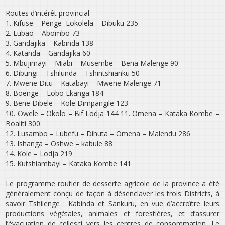
Routes d’intérêt provincial
1. Kifuse – Penge ­ Lokolela – Dibuku 235
2. Lubao – Abombo 73
3. Gandajika – Kabinda 138
4. Katanda – Gandajika 60
5. Mbujimayi – Miabi – Musembe – Bena Malenge 90
6. Dibungi – Tshilunda – Tshintshianku 50
7. Mwene Ditu – Katabayi – Mwene Malenge 71
8. Boenge – Lobo Ekanga 184
9. Bene Dibele – Kole Dimpangile 123
10. Owele – Okolo – Bif Lodja 144 11. Omena – Kataka Kombe –
Boaliti 300
12. Lusambo – Lubefu – Dihuta – Omena – Malendu 286
13. Ishanga – Oshwe – kabule 88
14. Kole – Lodja 219
15. Kutshiambayi – Kataka Kombe 141
Le programme routier de desserte agricole de la province a été
généralement conçu de façon à désenclaver les trois Districts, à
savoir Tshilenge : Kabinda et Sankuru, en vue d’accroître leurs
productions végétales, animales et forestières, et d’assurer
l’évacuation de celles­ci vers les centres de consommation. Le