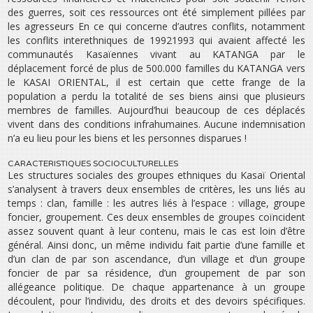
des guerres, soit ces ressources ont été simplement pillées par
les agresseurs En ce qui concerne d’autres conflits, notamment
les conflits interethniques de 1992­1993 qui avaient affecté les
communautés Kasaïennes vivant au KATANGA par le
déplacement forcé de plus de 500.000 familles du KATANGA vers
le KASAI ORIENTAL, il est certain que cette frange de la
population a perdu la totalité de ses biens ainsi que plusieurs
membres de familles. Aujourd’hui beaucoup de ces déplacés
vivent dans des conditions infra­humaines. Aucune indemnisation
n’a eu lieu pour les biens et les personnes disparues !
CARACTERISTIQUES SOCIO­CULTURELLES
Les structures sociales des groupes ethniques du Kasaï Oriental
s’analysent à travers deux ensembles de critères, les uns liés au
temps : clan, famille : les autres liés à l’espace : village, groupe
foncier, groupement. Ces deux ensembles de groupes coïncident
assez souvent quant à leur contenu, mais le cas est loin d’être
général. Ainsi donc, un même individu fait partie d’une famille et
d’un clan de par son ascendance, d’un village et d’un groupe
foncier de par sa résidence, d’un groupement de par son
allégeance politique. De chaque appartenance à un groupe
découlent, pour l’individu, des droits et des devoirs spécifiques.