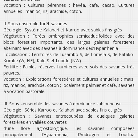
Vocation : Cultures pérennes : hévéa, café, cacao. Cultures
annuelles : manioc, riz, arachide, coton.
II. Sous­ ensemble forêt­ savanes
Géologie : Système Kalahari et Karroo avec sables fins grès
Végétation : Forêts ombrophiles semi­caducifoliées avec des
blocs forestiers importants, des larges galeries forestières
alternant avec des savanes à dominance ded’Hyparrhenia
Localisation : Territoires de Lusambo S, de Lomela S, de Katako­
Kombe (W, NE), Kole S et Lubefu (NW)
Fertilité : Faibles réserves humifères avec sols des savanes très
pauvres.
Vocation : Exploitations forestières et cultures annuelles : mais,
riz, manioc, arachide, coton ; localement palmier et café, savanes
à vocation pastorale.
III. Sous –ensemble des savanes à dominance sablonneuse
Géologie : Séries Karroo et Kalahari avec sables fins et grès
Végétation : Savanes entrecoupées de quelques galeries
forestières en vallées couvertes
d’une flore agrostologique. Les savanes composées
principalement d’Hyparrhenia, d’Androgon et Louditia