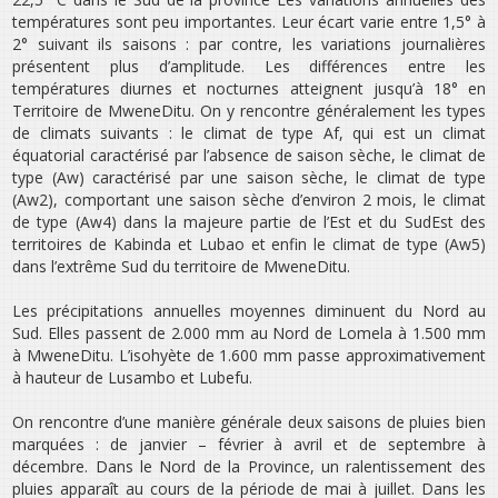
températures sont peu importantes. Leur écart varie entre 1,5° à
2° suivant ils saisons : par contre, les variations journalières
présentent plus d’amplitude. Les différences entre les
températures diurnes et nocturnes atteignent jusqu’à 18° en
Territoire de Mwene­Ditu. On y rencontre généralement les types
de climats suivants : le climat de type Af, qui est un climat
équatorial caractérisé par l’absence de saison sèche, le climat de
type (Aw) caractérisé par une saison sèche, le climat de type
(Aw2), comportant une saison sèche d’environ 2 mois, le climat
de type (Aw4) dans la majeure partie de l’Est et du Sud­Est des
territoires de Kabinda et Lubao et enfin le climat de type (Aw5)
dans l’extrême Sud du territoire de Mwene­Ditu.
Les précipitations annuelles moyennes diminuent du Nord au
Sud. Elles passent de 2.000 mm au Nord de Lomela à 1.500 mm
à Mwene­Ditu. L’isohyète de 1.600 mm passe approximativement
à hauteur de Lusambo et Lubefu.
On rencontre d’une manière générale deux saisons de pluies bien
marquées : de janvier – février à avril et de septembre à
décembre. Dans le Nord de la Province, un ralentissement des
pluies apparaît au cours de la période de mai à juillet. Dans les