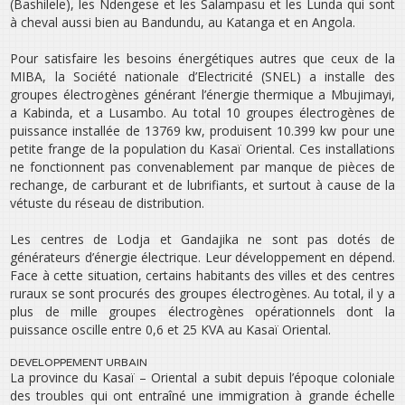
(Bashilele), les Ndengese et les Salampasu et les Lunda qui sont
à cheval aussi bien au Bandundu, au Katanga et en Angola.
Pour satisfaire les besoins énergétiques autres que ceux de la
MIBA, la Société nationale d’Electricité (SNEL) a installe des
groupes électrogènes générant l’énergie thermique a Mbujimayi,
a Kabinda, et a Lusambo. Au total 10 groupes électrogènes de
puissance installée de 13769 kw, produisent 10.399 kw pour une
petite frange de la population du Kasaï Oriental. Ces installations
ne fonctionnent pas convenablement par manque de pièces de
rechange, de carburant et de lubrifiants, et surtout à cause de la
vétuste du réseau de distribution.
Les centres de Lodja et Gandajika ne sont pas dotés de
générateurs d’énergie électrique. Leur développement en dépend.
Face à cette situation, certains habitants des villes et des centres
ruraux se sont procurés des groupes électrogènes. Au total, il y a
plus de mille groupes électrogènes opérationnels dont la
puissance oscille entre 0,6 et 25 KVA au Kasaï Oriental.
DEVELOPPEMENT URBAIN
La province du Kasaï – Oriental a subit depuis l’époque coloniale
des troubles qui ont entraîné une immigration à grande échelle