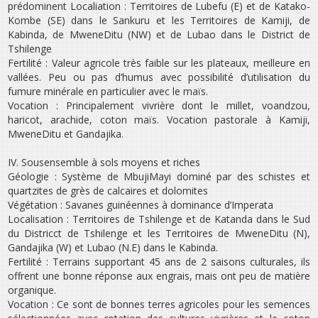
prédominent Localiation : Territoires de Lubefu (E) et de Katako­
Kombe (SE) dans le Sankuru et les Territoires de Kamiji, de
Kabinda, de Mwene­Ditu (NW) et de Lubao dans le District de
Tshilenge
Fertilité : Valeur agricole très faible sur les plateaux, meilleure en
vallées. Peu ou pas d’humus avec possibilité d’utilisation du
fumure minérale en particulier avec le maïs.
Vocation : Principalement vivrière dont le millet, voandzou,
haricot, arachide, coton maïs. Vocation pastorale à Kamiji,
Mwene­Ditu et Gandajika.
IV. Sous­ensemble à sols moyens et riches
Géologie : Système de Mbuji­Mayi dominé par des schistes et
quartzites de grès de calcaires et dolomites
Végétation : Savanes guinéennes à dominance d’Imperata
Localisation : Territoires de Tshilenge et de Katanda dans le Sud
du Districct de Tshilenge et les Territoires de Mwene­Ditu (N),
Gandajika (W) et Lubao (N.E) dans le Kabinda.
Fertilité : Terrains supportant 4­5 ans de 2 saisons culturales, ils
offrent une bonne réponse aux engrais, mais ont peu de matière
organique.
Vocation : Ce sont de bonnes terres agricoles pour les semences