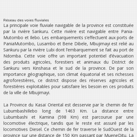
Réseau des voies fluviales
La principale voie fluviale navigable de la province est constituée
par la rivière Sankuru. Cette rivière est navigable entre Pania­
Mutombo et Ilebo. Les embarquements s’effectuent aux ports de
Pania­Mutombo, Lusambo et Bene Dibele, Mbujimayi est relié au
Sankuru par la rivière Lubi dont l’embarquement se fait au port de
Ndomba. Cette voie offre un important potentiel d’évacuation
des produits agricoles, forestiers et animaux du District de
Sankuru vers Kinshasa et le sud de la province. De par son
importance géographique, son climat équatorial et ses richesses
agro­forestières, ce district dispose des réserves agricoles et
forestières exploitables pour satisfaire les besoin en ces produits
de la ville de Mbujimayi.
La Province du Kasaï Oriental est desservie par le chemin de fer
Lubumbashi­Ilebo long de 1463 Km. La distance entre
Lubumbashi et Kamina (598 Km) est parcourue par une
locomotive électrique, tandis que le reste est assuré par les
locomotives Diesel. Ce chemin de fer traverse le Sud­Ouest de la
province sur une distance de 150 Km passant par Muene­Ditu. La