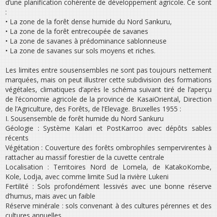
d’une planification cohérente de développement agricole. Ce sont
:
• La zone de la forêt dense humide du Nord Sankuru,
• La zone de la forêt entrecoupée de savanes
• La zone de savanes à prédominance sablonneuse
• La zone de savanes sur sols moyens et riches.
Les limites entre sous­ensembles ne sont pas toujours nettement
marquées, mais on peut illustrer cette subdivision des formations
végétales, climatiques d’après le schéma suivant tiré de l’aperçu
de l’économie agricole de la province de Kasai­Oriental, Direction
de l’Agriculture, des Forêts, de l’Elevage. Bruxelles 1955 :
I. Sous­ensemble de forêt humide du Nord Sankuru
Géologie : Système Kalari et Post­Karroo avec dépôts sables
récents
Végétation : Couverture des forêts ombrophiles sempervirentes à
rattacher au massif forestier de la cuvette centrale
Localisation : Territoires Nord de Lomela, de Katako­Kombe,
Kole, Lodja, avec comme limite Sud la rivière Lukeni
Fertilité : Sols profondément lessivés avec une bonne réserve
d’humus, mais avec un faible
Réserve minérale : sols convenant à des cultures pérennes et des
cultures annuelles.