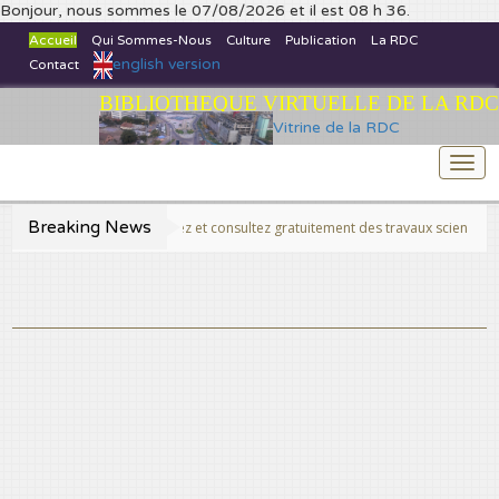
Bonjour, nous sommes le 07/08/2026 et il est 08 h 36.
Accueil
Qui Sommes-Nous
Culture
Publication
La RDC
english version
Contact
BIBLIOTHEQUE VIRTUELLE DE LA RDC
Vitrine de la RDC
Togg
navi
Breaking News
>>Publiez et consultez gratuitement des travaux scientifiques fins prê