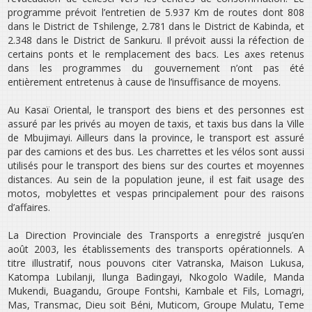
programme prévoit l’entretien de 5.937 Km de routes dont 808
dans le District de Tshilenge, 2.781 dans le District de Kabinda, et
2.348 dans le District de Sankuru. Il prévoit aussi la réfection de
certains ponts et le remplacement des bacs. Les axes retenus
dans les programmes du gouvernement n’ont pas été
entièrement entretenus à cause de l’insuffisance de moyens.
Au Kasaï Oriental, le transport des biens et des personnes est
assuré par les privés au moyen de taxis, et taxis bus dans la Ville
de Mbujimayi. Ailleurs dans la province, le transport est assuré
par des camions et des bus. Les charrettes et les vélos sont aussi
utilisés pour le transport des biens sur des courtes et moyennes
distances. Au sein de la population jeune, il est fait usage des
motos, mobylettes et vespas principalement pour des raisons
d’affaires.
La Direction Provinciale des Transports a enregistré jusqu’en
août 2003, les établissements des transports opérationnels. A
titre illustratif, nous pouvons citer Vatranska, Maison Lukusa,
Katompa Lubilanji, Ilunga Badingayi, Nkogolo Wadile, Manda
Mukendi, Buagandu, Groupe Fontshi, Kambale et Fils, Lomagri,
Mas, Transmac, Dieu soit Béni, Muticom, Groupe Mulatu, Teme