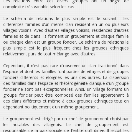
Les relations entre ces divers groupes ont un degré de
complexité très variable selon les cas.
Le schéma de relations le plus simple est le suivant : les
différentes familles d’un même clan résident en un ou plusieurs
villages voisins. Avec d’autres villages voisins, résidences d’autres
familles et de clans, ils forment un groupement et chaque famille
ou chaque clan est un groupe foncier. Ce schéma de relations le
plus simple est le plus fréquent chez les groupes ethniques
relativement purs de tout mélange avec d’autres.
Cependant, il n’est pas rare d’observer un clan fractionné dans
l’espace et dont les familles font parties de villages et de groupes
fonciers différents et éloignés les uns des autres. La dispersion
des familles dans l’espace et l’hétérogénéité clanique d’un groupe
foncier ne sont pas exceptionnelles. Ainsi, un village formant un
groupe foncier peut être composé des familles appartenant à
des clans différents et même à deux groupes ethniques tout en
dépendant politiquement d’un même groupement.
Le groupement est dirigé par un chef de groupement choisi par
les notables des villageois. Le chef de groupement est
responsable de la paix sociale de l’entité qu’il dirige. Il reçoit les