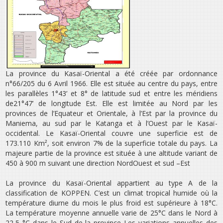
La province du Kasaï-Oriental a été créée par ordonnance
n°66/205 du 6 Avril 1966. Elle est située au centre du pays, entre
les parallèles 1°43’ et 8° de latitude sud et entre les méridiens
de21°47’ de longitude Est. Elle est limitée au Nord par les
provinces de l’Equateur et Orientale, à l’Est par la province du
Maniema, au sud par le Katanga et à l’Ouest par le Kasaï­
occidental. Le Kasaï-Oriental couvre une superficie est de
173.110 Km², soit environ 7% de la superficie totale du pays. La
majeure partie de la province est située à une altitude variant de
450 à 900 m suivant une direction Nord­Ouest et sud –Est
La province du Kasaï-Oriental appartient au type A de la
classification de KOPPEN. C’est un climat tropical humide où la
température diurne du mois le plus froid est supérieure à 18°C.
La température moyenne annuelle varie de 25°C dans le Nord à
22,5 °C dans le Sud de la province Les variations annuelles des