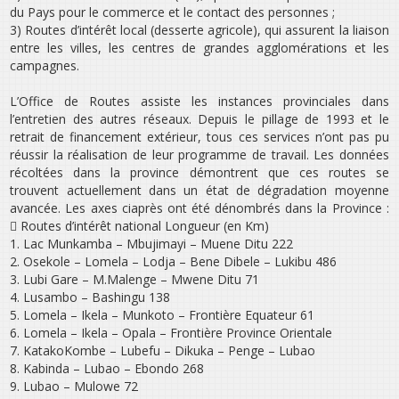
du Pays pour le commerce et le contact des personnes ;
3) Routes d’intérêt local (desserte agricole), qui assurent la liaison
entre les villes, les centres de grandes agglomérations et les
campagnes.
L’Office de Routes assiste les instances provinciales dans
l’entretien des autres réseaux. Depuis le pillage de 1993 et le
retrait de financement extérieur, tous ces services n’ont pas pu
réussir la réalisation de leur programme de travail. Les données
récoltées dans la province démontrent que ces routes se
trouvent actuellement dans un état de dégradation moyenne
avancée. Les axes ci­après ont été dénombrés dans la Province :
 Routes d’intérêt national Longueur (en Km)
1. Lac Munkamba – Mbujimayi – Muene Ditu 222
2. Osekole – Lomela – Lodja – Bene Dibele – Lukibu 486
3. Lubi Gare – M.Malenge – Mwene Ditu 71
4. Lusambo – Bashingu 138
5. Lomela – Ikela – Munkoto – Frontière Equateur 61
6. Lomela – Ikela – Opala – Frontière Province Orientale ­
7. Katako­Kombe – Lubefu – Dikuka – Penge – Lubao ­
8. Kabinda – Lubao – Ebondo 268
9. Lubao – Mulowe 72