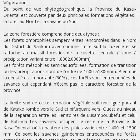
Végétation
Du point de vue phytogéographique, la Province du Kasaï-
Oriental est couverte par deux principales formations végétales :
la forêt au Nord et la savane au Sud.
La zone forestière comprend donc deux types :
Les forêts ombrophiles sempervirentes rencontrées dans le Nord
du District du Sankuru avec comme limite Sud la Lukenie et se
rattache au massif forestier de la cuvette centrale ( zone à
précipitation variant entre 1.800­2.0000mm)
Les forêts mésophiles semi­caducifoliées, formation de transition
où les précipitations sont de l’ordre de 1600 à1800mm. Bien que
la densité est importante (60%) ; ces forêts sont entrecoupées de
savanes qui cependant n’ôtent pas le caractère forestier de la
province.
La limite sud de cette formation végétale suit une ligne partant
de Katako­Kombe vers le Sud et bifurquant vers l’Ouest au niveau
de la séparation entre les Territoires de Lusambo­Lubefu et celui
de Kabinda Les savanes occupent le reste de la Province du
Kasai­Oriental où la hauteur des pluies varie entre 1400 et 1500
mm. Ce sont les savanes guinéennes entrecoupées de forêts