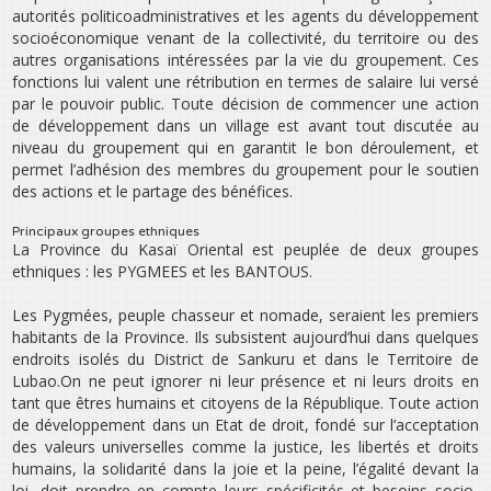
autorités politico­administratives et les agents du développement
socio­économique venant de la collectivité, du territoire ou des
autres organisations intéressées par la vie du groupement. Ces
fonctions lui valent une rétribution en termes de salaire lui versé
par le pouvoir public. Toute décision de commencer une action
de développement dans un village est avant tout discutée au
niveau du groupement qui en garantit le bon déroulement, et
permet l’adhésion des membres du groupement pour le soutien
des actions et le partage des bénéfices.
Principaux groupes ethniques
La Province du Kasaï Oriental est peuplée de deux groupes
ethniques : les PYGMEES et les BANTOUS.
Les Pygmées, peuple chasseur et nomade, seraient les premiers
habitants de la Province. Ils subsistent aujourd’hui dans quelques
endroits isolés du District de Sankuru et dans le Territoire de
Lubao.On ne peut ignorer ni leur présence et ni leurs droits en
tant que êtres humains et citoyens de la République. Toute action
de développement dans un Etat de droit, fondé sur l’acceptation
des valeurs universelles comme la justice, les libertés et droits
humains, la solidarité dans la joie et la peine, l’égalité devant la
loi, doit prendre en compte leurs spécificités et besoins socio­