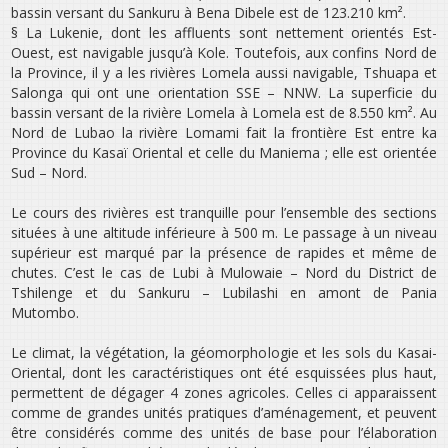
bassin versant du Sankuru à Bena Dibele est de 123.210 km².
§ La Lukenie, dont les affluents sont nettement orientés Est­
Ouest, est navigable jusqu’à Kole. Toutefois, aux confins Nord de
la Province, il y a les rivières Lomela aussi navigable, Tshuapa et
Salonga qui ont une orientation SSE – NNW. La superficie du
bassin versant de la rivière Lomela à Lomela est de 8.550 km². Au
Nord de Lubao la rivière Lomami fait la frontière Est entre ka
Province du Kasaï Oriental et celle du Maniema ; elle est orientée
Sud – Nord.
Le cours des rivières est tranquille pour l’ensemble des sections
situées à une altitude inférieure à 500 m. Le passage à un niveau
supérieur est marqué par la présence de rapides et même de
chutes. C’est le cas de Lubi à Mulowaie – Nord du District de
Tshilenge et du Sankuru – Lubilashi en amont de Pania
Mutombo.
Le climat, la végétation, la géomorphologie et les sols du Kasai­
Oriental, dont les caractéristiques ont été esquissées plus haut,
permettent de dégager 4 zones agricoles. Celles­ ci apparaissent
comme de grandes unités pratiques d’aménagement, et peuvent
être considérés comme des unités de base pour l’élaboration