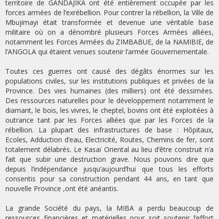
territoire de GANDAJIKA ont été entièrement occupée par les
forces armées de l’ex­rébellion. Pour contrer la rébellion, la Ville de
Mbujimayi était transformée et devenue une véritable base
militaire où on a dénombré plusieurs Forces Armées alliées,
notamment les Forces Armées du ZIMBABUE, de la NAMIBIE, de
l’ANGOLA qui étaient venues soutenir l’armée Gouvernementale.
Toutes ces guerres ont causé des dégâts énormes sur les
populations civiles, sur les institutions publiques et privées de la
Province. Des vies humaines (des milliers) ont été dessimées.
Des ressources naturelles pour le développement notamment le
diamant, le bois, les vivres, le cheptel, bovins ont été exploitées à
outrance tant par les Forces alliées que par les Forces de la
rébellion. La plupart des infrastructures de base : Hôpitaux,
Ecoles, Adduction d’eau, Electricité, Routes, Chemins de fer, sont
totalement délabrés. Le Kasaï Oriental au lieu d’être construit n’a
fait que subir une destruction grave. Nous pouvons dire que
depuis l’indépendance jusqu’aujourd’hui que tous les efforts
consentis pour sa construction pendant 44 ans, en tant que
nouvelle Province ,ont été anéantis.
La grande Société du pays, la MIBA a perdu beaucoup de
ressources financières et matérielles pour soit soutenir l’effort