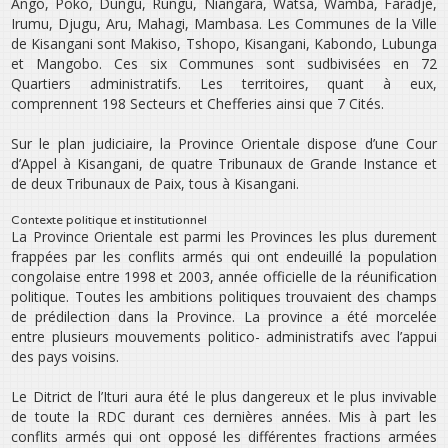
Ango, Poko, Dungu, Rungu, Niangara, Watsa, Wamba, Faradje,
Irumu, Djugu, Aru, Mahagi, Mambasa. Les Communes de la Ville
de Kisangani sont Makiso, Tshopo, Kisangani, Kabondo, Lubunga
et Mangobo. Ces six Communes sont sudbivisées en 72
Quartiers administratifs. Les territoires, quant à eux,
comprennent 198 Secteurs et Chefferies ainsi que 7 Cités.
Sur le plan judiciaire, la Province Orientale dispose d’une Cour
d’Appel à Kisangani, de quatre Tribunaux de Grande Instance et
de deux Tribunaux de Paix, tous à Kisangani.
Contexte politique et institutionnel
La Province Orientale est parmi les Provinces les plus durement
frappées par les conflits armés qui ont endeuillé la population
congolaise entre 1998 et 2003, année officielle de la réunification
politique. Toutes les ambitions politiques trouvaient des champs
de prédilection dans la Province. La province a été morcelée
entre plusieurs mouvements politico- administratifs avec l’appui
des pays voisins.
Le Ditrict de l’Ituri aura été le plus dangereux et le plus invivable
de toute la RDC durant ces dernières années. Mis à part les
conflits armés qui ont opposé les différentes fractions armées