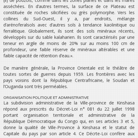
(ii) de podzols, comme dans les zones planes et dans les mares
asséchées. En d’autres termes, la surface de ce Plateau est
constituée de roches silicifiées ou grès polymorphe. Vers les
collines du Sud-Ouest, il y a, par endroits, mélange
d’arénoferalsols avec d’autres sols à tendance kaolinitique ou
ferralitique. Globalement, ils sont des sols minéraux récents,
développés sur du sable kalaharien. Ils sont caractérisés par une
teneur en argile de moins de 20% sur au moins 100 cm de
profondeur, une faible réserve de minéraux altérables et une
faible capacité de rétention d’eau.».
De manière générale, la Province Orientale est le théâtre de
toutes sortes de guerres depuis 1959. Les frontières avec les
pays voisins dont la République Centrafricaine, le Soudan et
l’Ouganda sont très perméables.
ORGANISATION POLITIQUE ET ADMINISTRATIVE
La subdivision administrative de la Ville-province de Kinshasa
répond aux prescrits du Décret-Loi n° 081 du 22 juillet 1998
portant organisation territoriale et administrative de la
République Démocratique du Congo qui, en ses articles 3 et 5,
donne la qualité de Ville-Province à Kinshasa et le statut de
Capitale du pays par son article 4. Ce Décrte-Loi confère aux