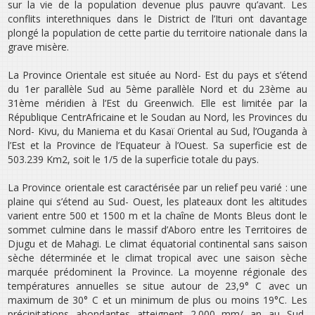
sur la vie de la population devenue plus pauvre qu’avant. Les
conflits interethniques dans le District de l’Ituri ont davantage
plongé la population de cette partie du territoire nationale dans la
grave misère.
La Province Orientale est située au Nord- Est du pays et s’étend
du 1er parallèle Sud au 5ème parallèle Nord et du 23ème au
31ème méridien à l’Est du Greenwich. Elle est limitée par la
République CentrAfricaine et le Soudan au Nord, les Provinces du
Nord- Kivu, du Maniema et du Kasaï Oriental au Sud, l’Ouganda à
l’Est et la Province de l’Equateur à l’Ouest. Sa superficie est de
503.239 Km2, soit le 1/5 de la superficie totale du pays.
La Province orientale est caractérisée par un relief peu varié : une
plaine qui s’étend au Sud- Ouest, les plateaux dont les altitudes
varient entre 500 et 1500 m et la chaîne de Monts Bleus dont le
sommet culmine dans le massif d’Aboro entre les Territoires de
Djugu et de Mahagi. Le climat équatorial continental sans saison
sèche déterminée et le climat tropical avec une saison sèche
marquée prédominent la Province. La moyenne régionale des
températures annuelles se situe autour de 23,9° C avec un
maximum de 30° C et un minimum de plus ou moins 19°C. Les
précipitations abondantes atteignent 2.000 mm/ an au Sud-