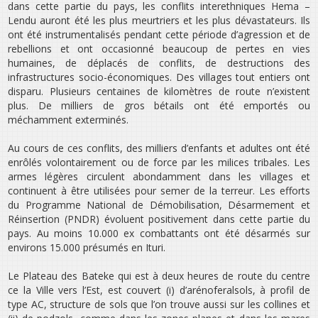
dans cette partie du pays, les conflits interethniques Hema –
Lendu auront été les plus meurtriers et les plus dévastateurs. Ils
ont été instrumentalisés pendant cette période d’agression et de
rebellions et ont occasionné beaucoup de pertes en vies
humaines, de déplacés de conflits, de destructions des
infrastructures socio-économiques. Des villages tout entiers ont
disparu. Plusieurs centaines de kilomètres de route n’existent
plus. De milliers de gros bétails ont été emportés ou
méchamment exterminés.
Au cours de ces conflits, des milliers d’enfants et adultes ont été
enrôlés volontairement ou de force par les milices tribales. Les
armes légères circulent abondamment dans les villages et
continuent à être utilisées pour semer de la terreur. Les efforts
du Programme National de Démobilisation, Désarmement et
Réinsertion (PNDR) évoluent positivement dans cette partie du
pays. Au moins 10.000 ex combattants ont été désarmés sur
environs 15.000 présumés en Ituri.
Le Plateau des Bateke qui est à deux heures de route du centre
ce la Ville vers l’Est, est couvert (i) d’arénoferalsols, à profil de
type AC, structure de sols que l’on trouve aussi sur les collines et