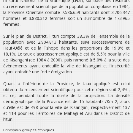
l‛Institut National de la Statistique (I.N.S), sur base des résultats
du recensement scientifique de la population congolaise en 1984,
la Province Orientale compte 7.586.659 habitants dont 3.706.347
hommes et 3.880.312 femmes soit un surnombre de 173.965
femmes .
Sur le plan de District, l‛Ituri compte 38,3% de l‛ensemble de la
population avec 2.904.813 habitants, suivi successivement de
Haut-Uélé et de la Tshopo dans les proportions de 19,8% et
18,1%. Le taux d‛accroissement appliqué est de 5,5% pour la ville
de Kisangani (de 1984 à 2000), puis ramené à 5,0% à la suite des
évènements ayant endeuillé la ville de Kisangani et l‛insécurité
ayant entraîné une forte émigration.
Quant à l‛intérieur de la Province, le taux appliqué est celui
obtenu du recensement scientifique pour cette région soit 2,4% ;
et ce, pendant toute la durée de la projection. La densité
démographique de la Province est de 15 habitants /Km 2, alors
qu‛elle est de 498 pour la ville de Kisangani, respectivement 137
et 114 pour les Territoires de Mahagi et Aru dans le District de
l‛Ituri.
Principaux groupes ethniques