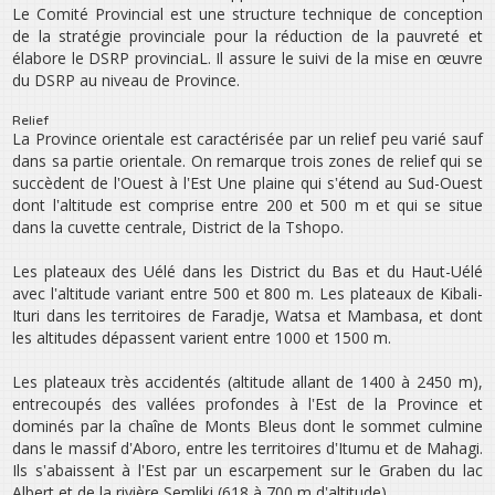
Le Comité Provincial est une structure technique de conception
de la stratégie provinciale pour la réduction de la pauvreté et
élabore le DSRP provinciaL. Il assure le suivi de la mise en œuvre
du DSRP au niveau de Province.
Relief
La Province orientale est caractérisée par un relief peu varié sauf
dans sa partie orientale. On remarque trois zones de relief qui se
succèdent de l‛Ouest à l‛Est Une plaine qui s‛étend au Sud-Ouest
dont l‛altitude est comprise entre 200 et 500 m et qui se situe
dans la cuvette centrale, District de la Tshopo.
Les plateaux des Uélé dans les District du Bas et du Haut-Uélé
avec l‛altitude variant entre 500 et 800 m. Les plateaux de Kibali-
Ituri dans les territoires de Faradje, Watsa et Mambasa, et dont
les altitudes dépassent varient entre 1000 et 1500 m.
Les plateaux très accidentés (altitude allant de 1400 à 2450 m),
entrecoupés des vallées profondes à l‛Est de la Province et
dominés par la chaîne de Monts Bleus dont le sommet culmine
dans le massif d‛Aboro, entre les territoires d‛Itumu et de Mahagi.
Ils s‛abaissent à l‛Est par un escarpement sur le Graben du lac
Albert et de la rivière Semliki (618 à 700 m d‛altitude).