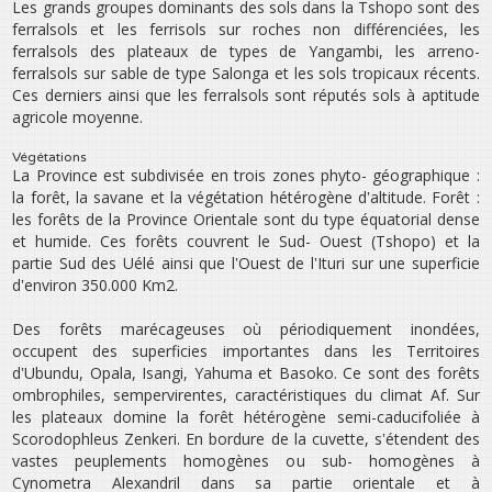
Les grands groupes dominants des sols dans la Tshopo sont des
ferralsols et les ferrisols sur roches non différenciées, les
ferralsols des plateaux de types de Yangambi, les arreno-
ferralsols sur sable de type Salonga et les sols tropicaux récents.
Ces derniers ainsi que les ferralsols sont réputés sols à aptitude
agricole moyenne.
Végétations
La Province est subdivisée en trois zones phyto- géographique :
la forêt, la savane et la végétation hétérogène d‛altitude. Forêt :
les forêts de la Province Orientale sont du type équatorial dense
et humide. Ces forêts couvrent le Sud- Ouest (Tshopo) et la
partie Sud des Uélé ainsi que l‛Ouest de l‛Ituri sur une superficie
d‛environ 350.000 Km2.
Des forêts marécageuses où périodiquement inondées,
occupent des superficies importantes dans les Territoires
d‛Ubundu, Opala, Isangi, Yahuma et Basoko. Ce sont des forêts
ombrophiles, sempervirentes, caractéristiques du climat Af. Sur
les plateaux domine la forêt hétérogène semi-caducifoliée à
Scorodophleus Zenkeri. En bordure de la cuvette, s‛étendent des
vastes peuplements homogènes ou sub- homogènes à
Cynometra Alexandril dans sa partie orientale et à