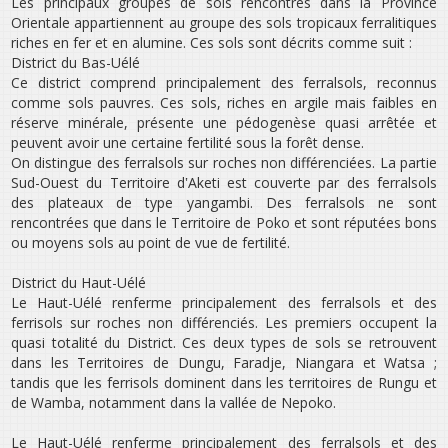
Les principaux groupes de sols rencontrés dans la Province
Orientale appartiennent au groupe des sols tropicaux ferralitiques
riches en fer et en alumine. Ces sols sont décrits comme suit :
District du Bas-Uélé
Ce district comprend principalement des ferralsols, reconnus
comme sols pauvres. Ces sols, riches en argile mais faibles en
réserve minérale, présente une pédogenèse quasi arrêtée et
peuvent avoir une certaine fertilité sous la forêt dense.
On distingue des ferralsols sur roches non différenciées. La partie
Sud-Ouest du Territoire d‛Aketi est couverte par des ferralsols
des plateaux de type yangambi. Des ferralsols ne sont
rencontrées que dans le Territoire de Poko et sont réputées bons
ou moyens sols au point de vue de fertilité.
District du Haut-Uélé
Le Haut-Uélé renferme principalement des ferralsols et des
ferrisols sur roches non différenciés. Les premiers occupent la
quasi totalité du District. Ces deux types de sols se retrouvent
dans les Territoires de Dungu, Faradje, Niangara et Watsa ;
tandis que les ferrisols dominent dans les territoires de Rungu et
de Wamba, notamment dans la vallée de Nepoko.
Le Haut-Uélé renferme principalement des ferralsols et des