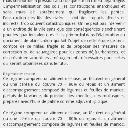
mais surtout de la pression anthropique sur un milieu déjà fragile.
L'imperméabilisation des sols, les constructions anarchiques et
sans murs de soutènement qui fragilisent les pentes,
l'obstruction des lits des rivières… ont des impacts directs et
indirects, trop souvent catastrophiques. On ne peut pas intervenir
à un endroit de la ville sans que des conséquences s'enchainent
pour les quartiers alentours. Il est primordial dans l'élaboration du
document de planification qui fait l'objet de cette étude de tenir
compte de ce milieu fragile et de proposer des mesures de
correction ou de sauvegarde pour les zones déjà urbanisées, et
de prévoir en amont les aménagements nécessaires pour celles
qui seront urbanisées dans le futur.
Régime alimentaire
Ce régime comprend un aliment de base, un féculent en général
ou une céréale qui couvre 70 – 80% du repas et un aliment
d‛accompagnement composé de légumes et feuilles de manioc,
parfois de la viande, du poisson, des chenilles, des mollusques,
préparés avec l‛huile de palme comme adjuvant lipidique.
Ce régime comprend un aliment de base, un féculent en général
ou une céréale qui couvre 70 – 80% du repas et un aliment
d‛accompagnement composé de légumes et feuilles de manioc,