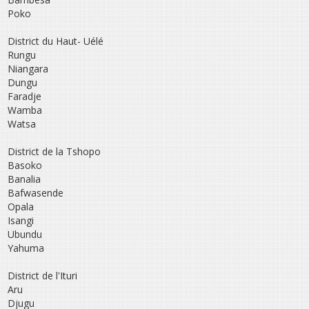
Poko
District du Haut- Uélé
Rungu
Niangara
Dungu
Faradje
Wamba
Watsa
District de la Tshopo
Basoko
Banalia
Bafwasende
Opala
Isangi
Ubundu
Yahuma
District de l‛Ituri
Aru
Djugu