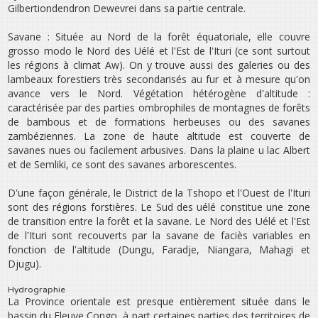
Gilbertiondendron Dewevrei dans sa partie centrale.
Savane : Située au Nord de la forêt équatoriale, elle couvre
grosso modo le Nord des Uélé et l‛Est de l‛Ituri (ce sont surtout
les régions à climat Aw). On y trouve aussi des galeries ou des
lambeaux forestiers très secondarisés au fur et à mesure qu‛on
avance vers le Nord. Végétation hétérogène d‛altitude :
caractérisée par des parties ombrophiles de montagnes de forêts
de bambous et de formations herbeuses ou des savanes
zambéziennes. La zone de haute altitude est couverte de
savanes nues ou facilement arbusives. Dans la plaine u lac Albert
et de Semliki, ce sont des savanes arborescentes.
D‛une façon générale, le District de la Tshopo et l‛Ouest de l‛Ituri
sont des régions forstières. Le Sud des uélé constitue une zone
de transition entre la forêt et la savane. Le Nord des Uélé et l‛Est
de l‛Ituri sont recouverts par la savane de faciès variables en
fonction de l‛altitude (Dungu, Faradje, Niangara, Mahagi et
Djugu).
Hydrographie
La Province orientale est presque entièrement située dans le
bassin du Fleuve Congo, à part certaines parties des territoires de