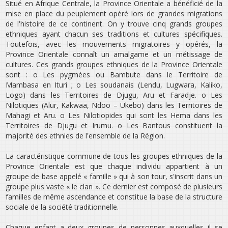
Situé en Afrique Centrale, la Province Orientale a bénéficié de la
mise en place du peuplement opéré lors de grandes migrations
de l‛histoire de ce continent. On y trouve cinq grands groupes
ethniques ayant chacun ses traditions et cultures spécifiques.
Toutefois, avec les mouvements migratoires y opérés, la
Province Orientale connaît un amalgame et un métissage de
cultures. Ces grands groupes ethniques de la Province Orientale
sont : o Les pygmées ou Bambute dans le Territoire de
Mambasa en Ituri ; o Les soudanais (Lendu, Lugwara, Kaliko,
Logo) dans les Territoires de Djugu, Aru et Faradje. o Les
Nilotiques (Alur, Kakwaa, Ndoo – Ukebo) dans les Territoires de
Mahagi et Aru. o Les Nilotiopides qui sont les Hema dans les
Territoires de Djugu et Irumu. o Les Bantous constituent la
majorité des ethnies de l‛ensemble de la Région.
La caractéristique commune de tous les groupes ethniques de la
Province Orientale est que chaque individu appartient à un
groupe de base appelé « famille » qui à son tour, s‛inscrit dans un
groupe plus vaste « le clan ». Ce dernier est composé de plusieurs
familles de même ascendance et constitue la base de la structure
sociale de la société traditionnelle.
Chaque enfant a deux groupes de personnes auxquelles il se