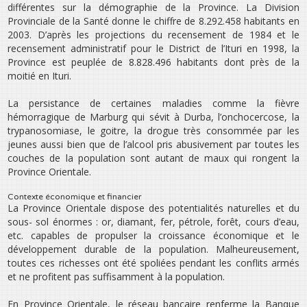
différentes sur la démographie de la Province. La Division
Provinciale de la Santé donne le chiffre de 8.292.458 habitants en
2003. D’après les projections du recensement de 1984 et le
recensement administratif pour le District de l’Ituri en 1998, la
Province est peuplée de 8.828.496 habitants dont près de la
moitié en Ituri.
La persistance de certaines maladies comme la fièvre
hémorragique de Marburg qui sévit à Durba, l’onchocercose, la
trypanosomiase, le goitre, la drogue très consommée par les
jeunes aussi bien que de l’alcool pris abusivement par toutes les
couches de la population sont autant de maux qui rongent la
Province Orientale.
Contexte économique et financier
La Province Orientale dispose des potentialités naturelles et du
sous- sol énormes : or, diamant, fer, pétrole, forêt, cours d’eau,
etc. capables de propulser la croissance économique et le
développement durable de la population. Malheureusement,
toutes ces richesses ont été spoliées pendant les conflits armés
et ne profitent pas suffisamment à la population.
En Province Orientale, le réseau bancaire renferme la Banque