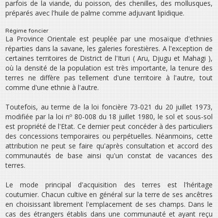
parfois de la viande, du poisson, des chenilles, des mollusques,
préparés avec l‛huile de palme comme adjuvant lipidique.
Régime foncier
La Province Orientale est peuplée par une mosaïque d‛ethnies
réparties dans la savane, les galeries forestières. A l‛exception de
certaines territoires de District de l‛Ituri ( Aru, Djugu et Mahagi ),
où la densité de la population est très importante, la tenure des
terres ne diffère pas tellement d‛une territoire à l‛autre, tout
comme d‛une ethnie à l‛autre.
Toutefois, au terme de la loi foncière 73-021 du 20 juillet 1973,
modifiée par la loi nº 80-008 du 18 juillet 1980, le sol et sous-sol
est propriété de l‛Etat. Ce dernier peut concéder à des particuliers
des concessions temporaires ou perpétuelles. Néanmoins, cette
attribution ne peut se faire qu‛après consultation et accord des
communautés de base ainsi qu‛un constat de vacances des
terres.
Le mode principal d‛acquisition des terres est l‛héritage
coutumier. Chacun cultive en général sur la terre de ses ancêtres
en choisissant librement l‛emplacement de ses champs. Dans le
cas des étrangers établis dans une communauté et ayant reçu