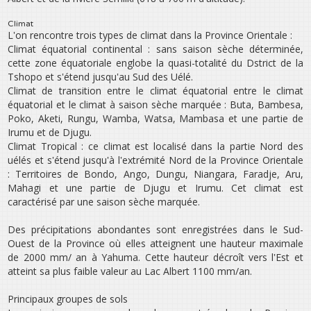
Climat
L‛on rencontre trois types de climat dans la Province Orientale :
Climat équatorial continental : sans saison sèche déterminée,
cette zone équatoriale englobe la quasi-totalité du Dstrict de la
Tshopo et s‛étend jusqu‛au Sud des Uélé.
Climat de transition entre le climat équatorial entre le climat
équatorial et le climat à saison sèche marquée : Buta, Bambesa,
Poko, Aketi, Rungu, Wamba, Watsa, Mambasa et une partie de
Irumu et de Djugu.
Climat Tropical : ce climat est localisé dans la partie Nord des
uélés et s‛étend jusqu‛à l‛extrémité Nord de la Province Orientale
: Territoires de Bondo, Ango, Dungu, Niangara, Faradje, Aru,
Mahagi et une partie de Djugu et Irumu. Cet climat est
caractérisé par une saison sèche marquée.
Des précipitations abondantes sont enregistrées dans le Sud-
Ouest de la Province où elles atteignent une hauteur maximale
de 2000 mm/ an à Yahuma. Cette hauteur décroît vers l‛Est et
atteint sa plus faible valeur au Lac Albert 1100 mm/an.
Principaux groupes de sols