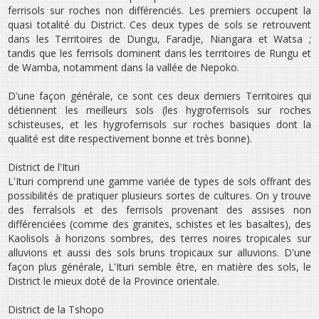
ferrisols sur roches non différenciés. Les premiers occupent la
quasi totalité du District. Ces deux types de sols se retrouvent
dans les Territoires de Dungu, Faradje, Niangara et Watsa ;
tandis que les ferrisols dominent dans les territoires de Rungu et
de Wamba, notamment dans la vallée de Nepoko.
D‛une façon générale, ce sont ces deux derniers Territoires qui
détiennent les meilleurs sols (les hygroferrisols sur roches
schisteuses, et les hygroferrisols sur roches basiques dont la
qualité est dite respectivement bonne et très bonne).
District de l‛Ituri
L‛Ituri comprend une gamme variée de types de sols offrant des
possibilités de pratiquer plusieurs sortes de cultures. On y trouve
des ferralsols et des ferrisols provenant des assises non
différenciées (comme des granites, schistes et les basaltes), des
Kaolisols à horizons sombres, des terres noires tropicales sur
alluvions et aussi des sols bruns tropicaux sur alluvions. D‛une
façon plus générale, L‛Ituri semble être, en matière des sols, le
District le mieux doté de la Province orientale.
District de la Tshopo