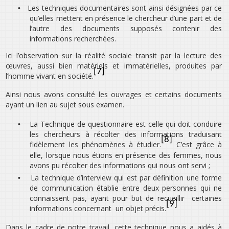
Les techniques documentaires sont ainsi désignées par ce
•
qu’elles mettent en présence le chercheur d’une part et de
l’autre des documents supposés contenir des
informations recherchées.
Ici l’observation sur la réalité sociale transit par la lecture des
œuvres, aussi bien matériels et immatérielles, produites par
[7]
l’homme vivant en société.
Ainsi nous avons consulté les ouvrages et certains documents
ayant un lien au sujet sous examen.
La Technique de questionnaire est celle qui doit conduire
•
les chercheurs à récolter des informations traduisant
[8]
fidèlement les phénomènes à étudier.
C’est grâce à
elle, lorsque nous étions en présence des femmes, nous
avons pu récolter des informations qui nous ont servi ;
La technique d’interview qui est par définition une forme
•
de communication établie entre deux personnes qui ne
connaissent pas, ayant pour but de recueillir certaines
[9]
informations concernant un objet précis.
Dans le cadre de notre travail, cette technique nous a aidés à