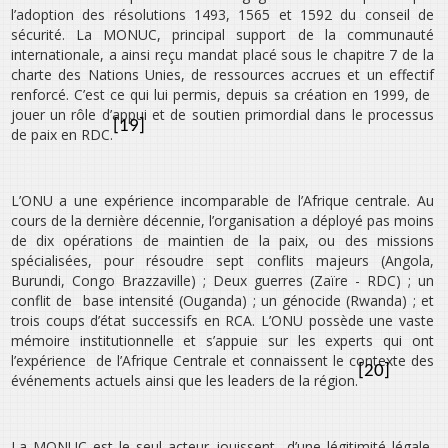
l’adoption des résolutions 1493, 1565 et 1592 du conseil de
sécurité. La MONUC, principal support de la communauté
internationale, a ainsi reçu mandat placé sous le chapitre 7 de la
charte des Nations Unies, de ressources accrues et un effectif
renforcé. C’est ce qui lui permis, depuis sa création en 1999, de
jouer un rôle d’appui et de soutien primordial dans le processus
[19]
de paix en RDC.
L’ONU a une expérience incomparable de l’Afrique centrale. Au
cours de la dernière décennie, l’organisation a déployé pas moins
de dix opérations de maintien de la paix, ou des missions
spécialisées, pour résoudre sept conflits majeurs (Angola,
Burundi, Congo Brazzaville) ; Deux guerres (Zaïre - RDC) ; un
conflit de base intensité (Ouganda) ; un génocide (Rwanda) ; et
trois coups d’état successifs en RCA. L’ONU possède une vaste
mémoire institutionnelle et s’appuie sur les experts qui ont
l’expérience de l’Afrique Centrale et connaissent le contexte des
[20]
événements actuels ainsi que les leaders de la région.
La MONUC est le seul acteur jouissent d’une légitimité légale,