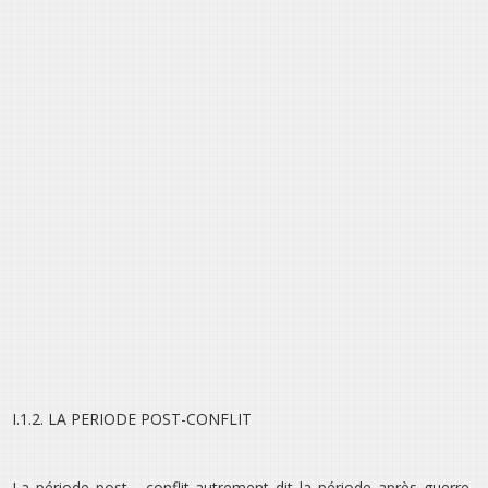
I.1.2. LA PERIODE POST-CONFLIT
La période post - conflit autrement dit la période après guerre.