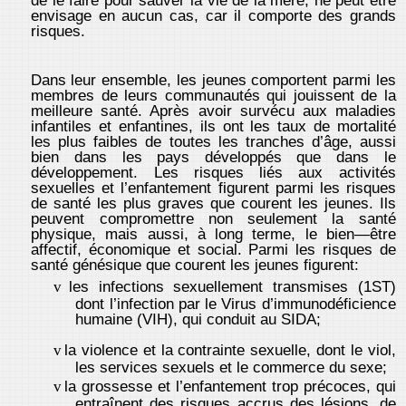
de le faire pour sauver la vie de la mère, ne peut être
envisage en aucun cas, car il comporte des grands
risques.
Dans leur ensemble, les jeunes comportent parmi les
membres de leurs communautés qui jouissent de la
meilleure santé. Après avoir survécu aux maladies
infantiles et enfantines, ils ont les taux de mortalité
les plus faibles de toutes les tranches d’âge, aussi
bien dans les pays développés que dans le
développement. Les risques liés aux activités
sexuelles et l’enfantement figurent parmi les risques
de santé les plus graves que courent les jeunes. Ils
peuvent compromettre non seulement la santé
physique, mais aussi, à long terme, le bien—être
affectif, économique et social. Parmi les risques de
santé génésique que courent les jeunes figurent:
les infections sexuellement transmises (1ST)
v
dont l’infection par le Virus d’immunodéficience
humaine (VIH), qui conduit au SIDA;
la violence et la contrainte sexuelle, dont le viol,
v
les services sexuels et le commerce du sexe;
la grossesse et l’enfantement trop précoces, qui
v
entraînent des risques accrus des lésions, de