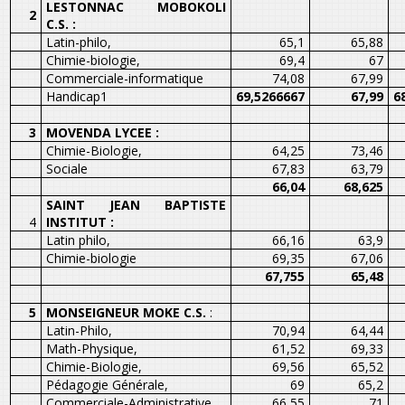
LESTONNAC MOBOKOLI
2
C.S. :
Latin-philo,
65,1
65,88
Chimie-biologie,
69,4
67
Commerciale-informatique
74,08
67,99
Handicap1
69,5266667
67,99
6
3
MOVENDA LYCEE :
Chimie-Biologie,
64,25
73,46
Sociale
67,83
63,79
66,04
68,625
SAINT JEAN BAPTISTE
4
INSTITUT :
Latin philo,
66,16
63,9
Chimie-biologie
69,35
67,06
67,755
65,48
5
MONSEIGNEUR MOKE C.S.
:
Latin-Philo,
70,94
64,44
Math-Physique,
61,52
69,33
Chimie-Biologie,
69,56
65,52
Pédagogie Générale,
69
65,2
Commerciale-Administrative,
66,55
71