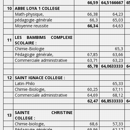
66,59
64,5166667
6
10
ABBE LOYA 1 COLLEGE
Math-physique,
66,38
64,23
pédagogie-générale
66,3
65,03
Moyenne reussite
66,34
64,63
LES BAMBIMS COMPLEXE
11
SCOLAIRE :
Chimie-Biologie
65,3
Pédagogie générale,
67,85
63,66
Commerciale administrative
63,71
63,23
65,78
64,0633333
6
12
SAINT IGNACE COLLEGE :
Latin-Philo
65,33
Chimie-Biologie,
60,25
67,11
Commerciale administrative
64,69
68,12
62,47
66,8533333
6
SAINTE CHRISTINE
13
COLLEGE :
Chimie-biologie,
68,6
57,33
Pédagogie générale
69,96
62,17