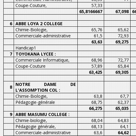
Coupe-Couture,
57,33
65,8166667
67,098
6
6
ABBE LOYA 2 COLLEGE
Chimie-Biologie,
65,76
65,62
Commerciale-administrative
61,5
72,93
63,63
69,275
Handicap1
7
TOYOKANA LYCEE :
Commerciale Informatique,
68,96
72,77
Coupe-Couture
57,89
65,84
63,425
69,305
NOTRE DAME DE
8
L'ASSOMPTION COL :
Chimie-Biologie,
63,8
67,7
Pédagogie-générale
68,75
62,37
66,275
65,035
9
ABBE MASUMU COLLEGE :
Chimie-biologie,
68,04
64,83
Pédagogie générale,
68,13
64,1
Commerciale-administrative
63,6
64,62