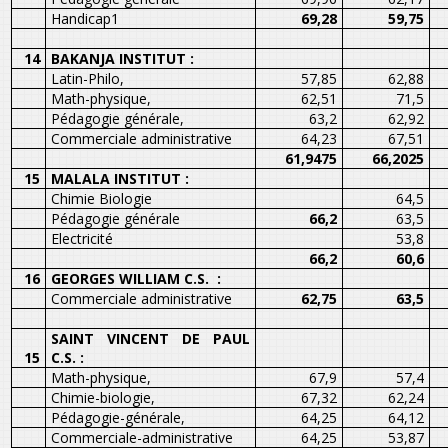
Handicap1
69,28
59,75
14
BAKANJA INSTITUT :
Latin-Philo,
57,85
62,88
Math-physique,
62,51
71,5
Pédagogie générale,
63,2
62,92
Commerciale administrative
64,23
67,51
61,9475
66,2025
15
MALALA INSTITUT :
Chimie Biologie
64,5
Pédagogie générale
66,2
63,5
Electricité
53,8
66,2
60,6
16
GEORGES WILLIAM C.S. :
Commerciale administrative
62,75
63,5
SAINT VINCENT DE PAUL
15
C.S. :
Math-physique,
67,9
57,4
Chimie-biologie,
67,32
62,24
Pédagogie-générale,
64,25
64,12
Commerciale-administrative
64,25
53,87