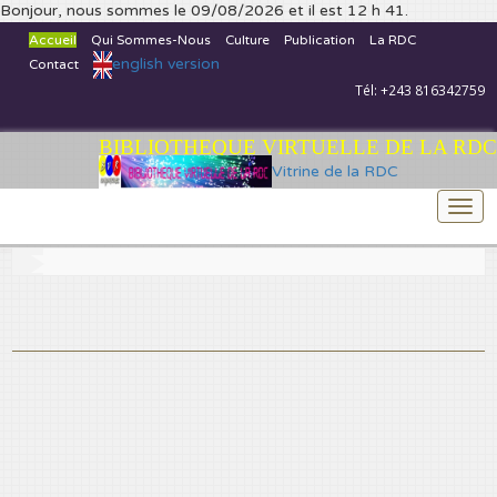
Bonjour, nous sommes le 09/08/2026 et il est 12 h 41.
Accueil
Qui Sommes-Nous
Culture
Publication
La RDC
english version
Contact
Tél: +243 816342759
BIBLIOTHEQUE VIRTUELLE DE LA RDC
Vitrine de la RDC
Togg
navi