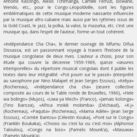
Antoine Kasongo, Alexis Tchimanga, Camille Ferruzi, Bowane,
Wendo, etc., pour le Congo-Léopoldville, sont les figures
emblématiques de cette musique moderne naissante influencée
par la musique afro-cubaine mais aussi par les rythmes issus de
la Gold Coast, le jazz, la polka, la valse, la mazurka, etc. c’est une
musique qui, dans l’esprit de l’auteur, forme un tout cohérent.
«Indépendance Cha Cha», le dernier ouvrage de Mfumu Difua
Dissassa, est un passionnant voyage à travers l’histoire de la
musique congolaise de deux rives. L’auteur a choisi, pour son
étude qui couvre la décennie 1959-1969, quinze «œuvres
intemporelles» du répertoire musical congolais dont il publie les
textes dans leur intégralité: «Pot pourri sur le passé» (interprété
au saxophone par Nino Malapet et Jean Serges Essous), «Keliya»
(Rochereau), «Indépendance cha cha» (œuvre collective
composée au cours de la Table ronde de Bruxelles, 1960), «Hele
wa bolingo» (Mujos), «Liwa ya Wech» (Franco), «Jamais kolonga»
(Tino Baroza), «Africa mokili mobimba» (Déchaud), «K.j»
(Rochereau), «Paquita» (Rochereau), «Mama Adèle» (Jean Serge
Essous), «Comité Bantou» (Célestin Kouka), «Pont sur le Congo»
(Franklin Boukaka), «Choisis ou c’est lui ou c’est moi» (Alphonse
Taloulou), «Congo na biso» (Pamelo Mounk’a), «Masuwa»
(Pamelo Mounk’a).