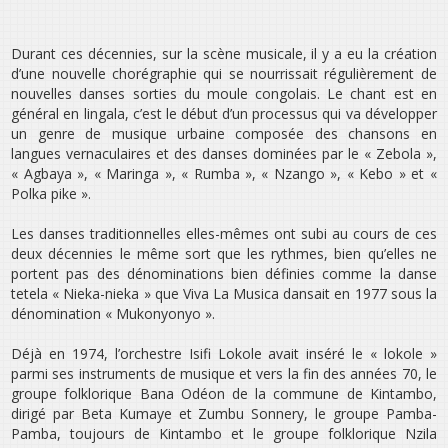
Durant ces décennies, sur la scène musicale, il y a eu la création
d’une nouvelle chorégraphie qui se nourrissait régulièrement de
nouvelles danses sorties du moule congolais. Le chant est en
général en lingala, c’est le début d’un processus qui va développer
un genre de musique urbaine composée des chansons en
langues vernaculaires et des danses dominées par le « Zebola »,
« Agbaya », « Maringa », « Rumba », « Nzango », « Kebo » et «
Polka pike ».
Les danses traditionnelles elles-mêmes ont subi au cours de ces
deux décennies le même sort que les rythmes, bien qu’elles ne
portent pas des dénominations bien définies comme la danse
tetela « Nieka-nieka » que Viva La Musica dansait en 1977 sous la
dénomination « Mukonyonyo ».
Déjà en 1974, l’orchestre Isifi Lokole avait inséré le « lokole »
parmi ses instruments de musique et vers la fin des années 70, le
groupe folklorique Bana Odéon de la commune de Kintambo,
dirigé par Beta Kumaye et Zumbu Sonnery, le groupe Pamba-
Pamba, toujours de Kintambo et le groupe folklorique Nzila