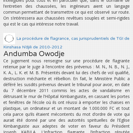
intelligibles pout tous et en particulier que, dans le domaine de
l’entretien des chaussées, les ingénieurs aient un langage
commun permettant de transmettre ce qui est observé sur route.
On s’intéressera aux chaussées revêtues souples et semi-rigides
qui est le cas qui intéresse notre travail.
La procédure de flagrance, cas jurisprudentiels de TGI de
Kinshasa N’djili de 2010-2012
Andumba Owodje
Ce jugement nous renseigne sur une procédure de flagrante
retenue par le juge à l’encontre des prévenus : M. N., N. B., N. J.,
K. A., L. K. et M. B. Présentés devant lui des chefs de vol qualifié,
destruction méchante et rébellion. En fait, le Ministère Public a
déféré les susdits prévenus devant le tribunal pour avoir, en date
du 7 décembre 2011 commis les actes de vandalisme en
détruisant le mur de l’Hôpital Kimbanguiste, en cassant les portes
et fenêtres de l’école où ils ont réussi à emporter les chaises en
plastique, un ordinateur et un montant de 1.000.000 FC et tout
cela parce qu’ils étaient mécontents du mot d’ordre de vote qui
aurait été donné par une des autorités spirituelles de l’Eglise
Kimbanguiste aux adeptes de voter en faveur du Président
Joseph KABILA. L’infraction flagrante, l’infraction réputée