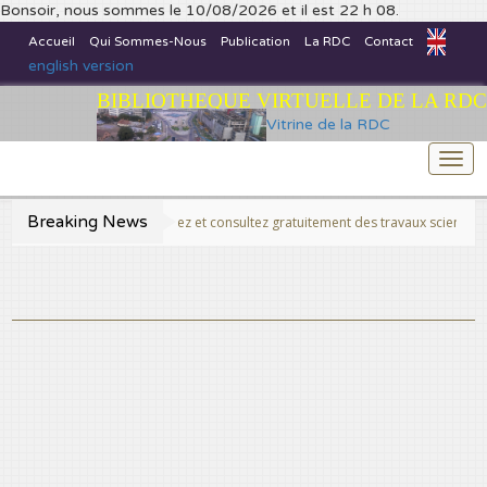
Bonsoir, nous sommes le 10/08/2026 et il est 22 h 08.
Accueil
Qui Sommes-Nous
Publication
La RDC
Contact
english version
BIBLIOTHEQUE VIRTUELLE DE LA RDC
Vitrine de la RDC
Togg
navi
Breaking News
>>Publiez et consultez gratuitement des travaux scientifiques fins pr