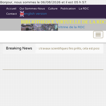
Bonjour, nous sommes le 06/08/2026 et il est 05 h 57.
Accueil
Qui Sommes-Nous
Culture
Publication
La RDC
english version
Contact
BIBLIOTHEQUE VIRTUELLE DE LA RDC
Vitrine de la RDC
Togg
navi
Breaking News
tez gratuitement des travaux scientifiques fins prêts, cela est possible grâce à 