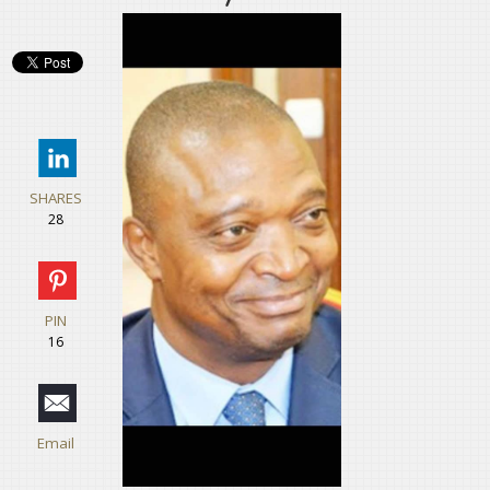
SHARES
28
PIN
16
Email