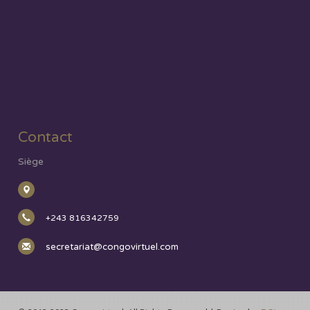
Contact
Siège
+243 816342759
secretariat@congovirtuel.com