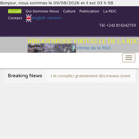
Bonjour, nous sommes le 09/08/2026 et il est 03 h 58.
Accueil
Qui Sommes-Nous
Culture
Publication
La RDC
english version
Contact
Tél: +243 816342759
BIBLIOTHEQUE VIRTUELLE DE LA RDC
Vitrine de la RDC
Togg
navi
Breaking News
>>Publiez et consultez gratuitement des travaux scientifiques fins p