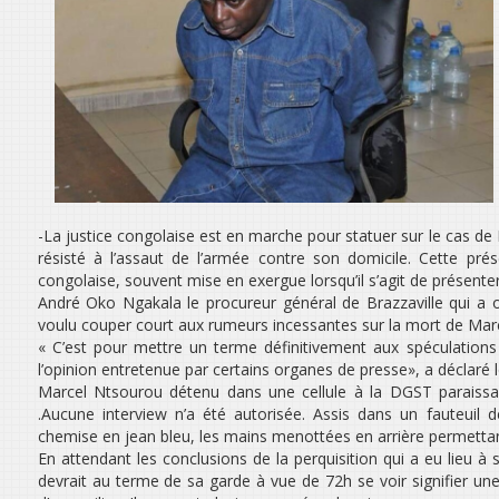
-La justice congolaise est en marche pour statuer sur le cas de
résisté à l’assaut de l’armée contre son domicile. Cette pré
congolaise, souvent mise en exergue lorsqu’il s’agit de présente
André Oko Ngakala le procureur général de Brazzaville qui a o
voulu couper court aux rumeurs incessantes sur la mort de Mar
« C’est pour mettre un terme définitivement aux spéculations
l’opinion entretenue par certains organes de presse», a déclaré 
Marcel Ntsourou détenu dans une cellule à la DGST paraissait 
.Aucune interview n’a été autorisée. Assis dans un fauteuil
chemise en jean bleu, les mains menottées en arrière permett
En attendant les conclusions de la perquisition qui a eu lieu 
devrait au terme de sa garde à vue de 72h se voir signifier u