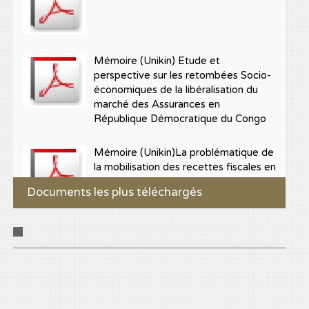
Mémoire (Unikin) Etude et
perspective sur les retombées Socio-
économiques de la libéralisation du
marché des Assurances en
République Démocratique du Congo
Mémoire (Unikin)La problématique de
la mobilisation des recettes fiscales en
République Démocratique du Congo,
Documents les plus téléchargés
Analyse critique et perspectives
d’avenir », Cas de la Direction
Générale des Impôts» D.G.I. en sigle
Procédure civile
de 2008 à 2011
Mémoire Nyakata Kongo
La symbolique de la dot chez les
Bashi du Sud Kivu
Mémoire Mengawaku