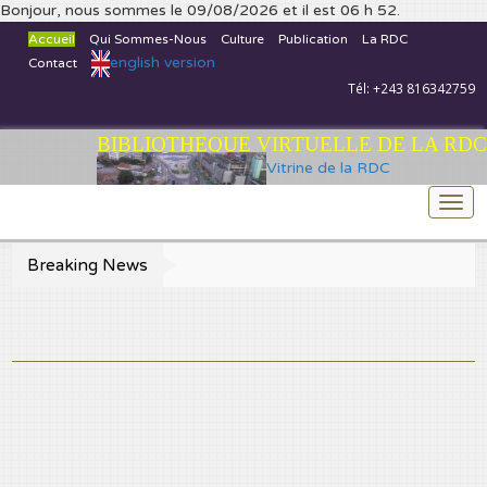
Bonjour, nous sommes le 09/08/2026 et il est 06 h 52.
Accueil
Qui Sommes-Nous
Culture
Publication
La RDC
english version
Contact
Tél: +243 816342759
BIBLIOTHEQUE VIRTUELLE DE LA RDC
Vitrine de la RDC
Togg
navi
Breaking News