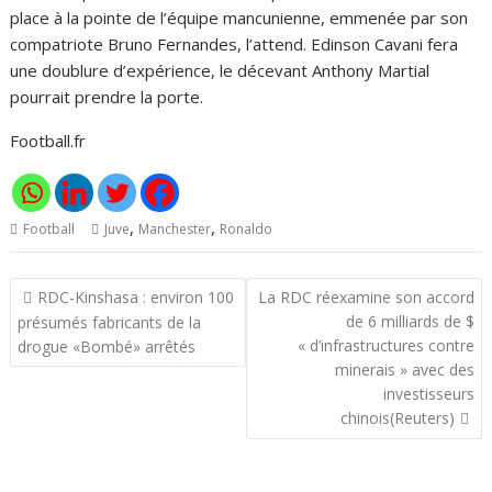
place à la pointe de l’équipe mancunienne, emmenée par son
compatriote Bruno Fernandes, l’attend. Edinson Cavani fera
une doublure d’expérience, le décevant Anthony Martial
pourrait prendre la porte.
Football.fr
,
,
Football
Juve
Manchester
Ronaldo
Navigation
RDC-Kinshasa : environ 100
La RDC réexamine son accord
de
de 6 milliards de $
présumés fabricants de la
l’article
« d’infrastructures contre
drogue «Bombé» arrêtés
minerais » avec des
investisseurs
chinois(Reuters)