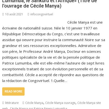
Lumumba, le Sankuru et l’Afrique» (Titre de
l’ouvrage de Cécile Manya)
10 août 2021
infocongovirtuel
Cécile Manya est une
écrivaine de nationalité suisse. Née le 10 janvier 1977 en
République Démocratique du Congo, c’est une travailleuse
assidue qui oeuvre pour instruire la communauté Noire sur sa
grandeur et ses ressources exceptionnelles. Admirative de
son père, le Professeur André Manya, Docteur en sciences
politiques spécialiste de la vie et de la pensée politique de
Patrice Lumumba, elle est elle-même l’auteure de sept livres
exceptionnels traitant de son évolution personnelle et de sa
combattivité. Cécile a accepté de répondre aux questions de
la rédaction de Congovirtuel. 1.Quelle…
READ MORE
,
,
littérature
Cécile Manya
Cécile Manya ouvrage
Cécile Manya site
,
web
Cécile Manya sur Patrice Emery Lumumba