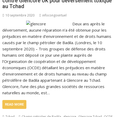
contre Glencore UK pour déversement toxique
au Tchad
10 septembre 2020
infocongovirtuel
Deux ans après le
déversement, aucune réparation n’a été obtenue pour les
préjudices en matière d’environnement et de droits humains
causés par le champ pétrolier de Badila. (Londres, le 10
septembre 2020) – Trois groupes de défense des droits
humains ont déposé ce jour une plainte auprès de
l’Organisation de coopération et de développement
économiques (OCDE) détaillant les préjudices en matière
d’environnement et de droits humains au niveau du champ
pétrolifère de Badila appartenant à Glencore au Tchad.
Glencore, l’une des plus grandes sociétés de ressources
naturelles au monde, est…
READ MORE
,
,
,
Tchad
Champ pétrolier de Badila
glencore
Glencore Tchad
OCDE