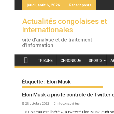
Skip
jeudi, août 6, 2026
Recent posts
to
content
Actualités congolaises et
internationales
site d'analyse et de traitement
d'information
TRIBUNE
CHRONIQUE
SPORTS
A
Étiquette :
Elon Musk
Elon Musk a pris le contrôle de Twitter e
28 octobre 2022
infocongovirtuel
« L’oiseau est libéré », a tweeté Elon Musk jeudi so