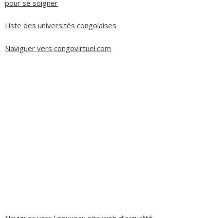
pour se soigner
Liste des universités congolaises
Naviguer vers congovirtuel.com
Naviguer vers l nouveau site web d'actualité