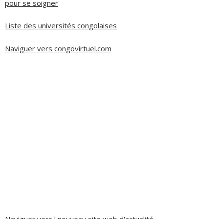
pour se soigner
Liste des universités congolaises
Naviguer vers congovirtuel.com
Naviguer vers l nouveau site web d'actualité