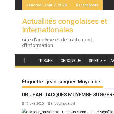
Skip
vendredi, août 7, 2026
Recent posts
to
content
Actualités congolaises et
internationales
site d'analyse et de traitement
d'information
TRIBUNE
CHRONIQUE
SPORTS
A
Étiquette :
jean-jacques Muyembe
DR JEAN-JACQUES MUYEMBE SUGGÈRE
17 avril 2020
infocongovirtuel
Dans un communiqué signé le l