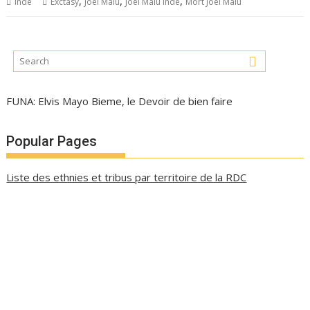
,
,
,
Inde
Exctasy
Joël Malu
Joël Malu Inde
Mort Joël Malu
FUNA: Elvis Mayo Bieme, le Devoir de bien faire
Popular Pages
Liste des ethnies et tribus par territoire de la RDC