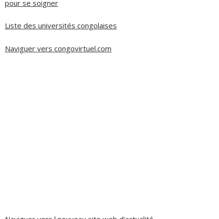
pour se soigner
Liste des universités congolaises
Naviguer vers congovirtuel.com
Naviguer vers l nouveau site web d'actualité