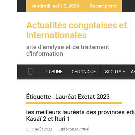
Skip
vendredi, août 7, 2026
Recent posts
to
content
Actualités congolaises et
internationales
site d'analyse et de traitement
d'information
TRIBUNE
CHRONIQUE
SPORTS
A
Étiquette :
Lauréat Exetat 2023
les meilleurs lauréats des provinces éd
Kasaï 2 et Ituri 1
17 août 2023
infocongovirtuel