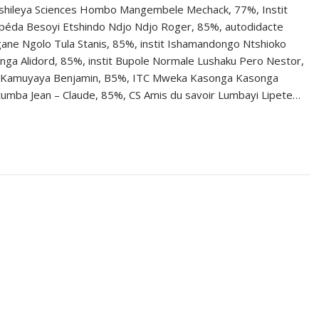
t Tshileya Sciences Hombo Mangembele Mechack, 77%, Instit
 péda Besoyi Etshindo Ndjo Ndjo Roger, 85%, autodidacte
gane Ngolo Tula Stanis, 85%, instit Ishamandongo Ntshioko
Minga Alidord, 85%, instit Bupole Normale Lushaku Pero Nestor,
 Kamuyaya Benjamin, B5%, ITC Mweka Kasonga Kasonga
mba Jean – Claude, 85%, CS Amis du savoir Lumbayi Lipete…