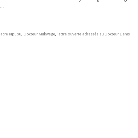
e…
,
,
sacre Kipupu
Docteur Mukwege
lettre ouverte adressée au Docteur Denis