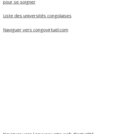
pour se soigner
Liste des universités congolaises
Naviguer vers congovirtuel.com
Naviguer vers l nouveau site web d'actualité