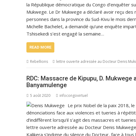
la République démocratique du Congo d’enquêter sur
Mukwege. Le Dr Mukwege a déclaré avoir reçu des 
personnes dans la province du Sud-Kivu le mois dern
Michelle Bachelet, a demandé qu’une enquête impart
Tshisekedi s’est engagé la semaine…
READ MORE
Rebellions
lettre ouverte adressée au Docteur Denis Mu
RDC: Massacre de Kipupu, D. Mukwege ac
Banyamulenge
5 août 2020
infocongovirtuel
Le prix Nobel de la paix 2018, 
dénonciations face aux violences et tueries à répétit
d’indiffèrent lorsqu’il s’agit des massacres et tue
lettre ouverte adressée au Docteur Denis Mukwege, 
Kalikera s’indigne du silence du Docteur, face à t