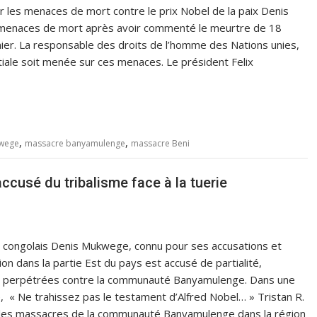
 les menaces de mort contre le prix Nobel de la paix Denis
menaces de mort après avoir commenté le meurtre de 18
ier. La responsable des droits de l’homme des Nations unies,
iale soit menée sur ces menaces. Le président Felix
,
,
kwege
massacre banyamulenge
massacre Beni
cusé du tribalisme face à la tuerie
le congolais Denis Mukwege, connu pour ses accusations et
ion dans la partie Est du pays est accusé de partialité,
ries perpétrées contre la communauté Banyamulenge. Dans une
« Ne trahissez pas le testament d’Alfred Nobel… » Tristan R.
ous les massacres de la communauté Banyamulenge dans la région