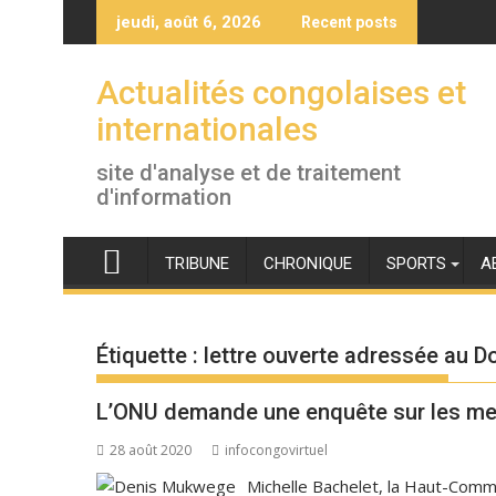
Skip
jeudi, août 6, 2026
Recent posts
to
content
Actualités congolaises et
internationales
site d'analyse et de traitement
d'information
TRIBUNE
CHRONIQUE
SPORTS
A
Étiquette :
lettre ouverte adressée au 
L’ONU demande une enquête sur les me
28 août 2020
infocongovirtuel
Michelle Bachelet, la Haut-Comm