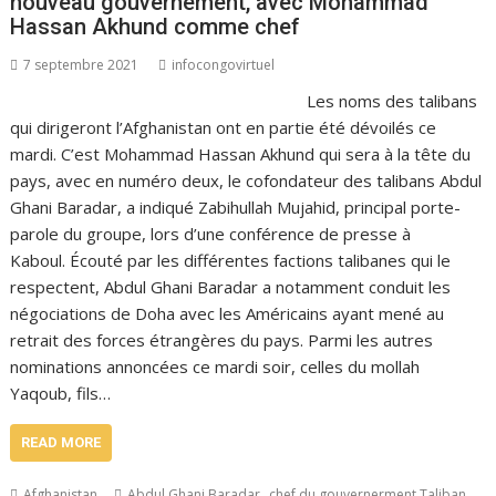
nouveau gouvernement, avec Mohammad
Hassan Akhund comme chef
7 septembre 2021
infocongovirtuel
Les noms des talibans
qui dirigeront l’Afghanistan ont en partie été dévoilés ce
mardi. C’est Mohammad Hassan Akhund qui sera à la tête du
pays, avec en numéro deux, le cofondateur des talibans Abdul
Ghani Baradar, a indiqué Zabihullah Mujahid, principal porte-
parole du groupe, lors d’une conférence de presse à
Kaboul. Écouté par les différentes factions talibanes qui le
respectent, Abdul Ghani Baradar a notamment conduit les
négociations de Doha avec les Américains ayant mené au
retrait des forces étrangères du pays. Parmi les autres
nominations annoncées ce mardi soir, celles du mollah
Yaqoub, fils…
READ MORE
,
,
Afghanistan
Abdul Ghani Baradar
chef du gouvernerment Taliban