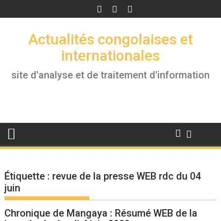
Skip
to
content
Actualités congolaises et
internationales
site d'analyse et de traitement d'information
Étiquette :
revue de la presse WEB rdc du 04
juin
Chronique de Mangaya : Résumé WEB de la