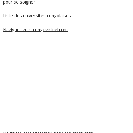
pour se soigner
Liste des universités congolaises
Naviguer vers congovirtuel.com
Naviguer vers l nouveau site web d'actualité