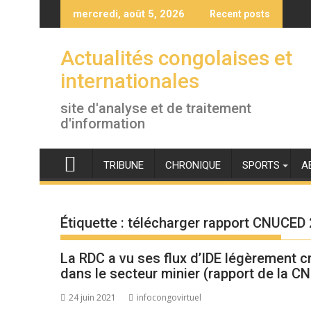
Skip
mercredi, août 5, 2026
Recent posts
to
content
Actualités congolaises et
internationales
site d'analyse et de traitement
d'information
TRIBUNE
CHRONIQUE
SPORTS
A
Étiquette :
télécharger rapport CNUCED
La RDC a vu ses flux d’IDE légèrement cr
dans le secteur minier (rapport de la 
24 juin 2021
infocongovirtuel