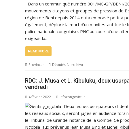
Dans un communiqué numéro 001/MC-GP/BENI/2022 
mouvements citoyens et groupes de pression de Beni
région de Beni depuis 2014 qui a embrasé petit à peti
également, déploré la mort d’un manifestant tué le lu
police nationale congolaise, PNC au cours d’une alt
exigeait la…
READ MORE
Provinces
Députés Nord Kivu
RDC: J. Musa et L. Kibuluku, deux usurp
vendredi
4 février 2022
infocongovirtuel
Deux jeunes usurpateurs d’identi
les réseaux sociaux, seront jugés en audience forain
le Tribunal de Grande instance de la Gombe. Ce procès
Ngobila aux prévenus Jean Musa Bino et Lionel Kibul