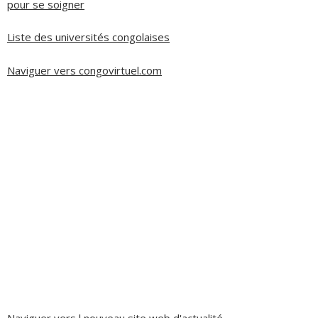
pour se soigner
Liste des universités congolaises
Naviguer vers congovirtuel.com
Naviguer vers l nouveau site web d'actualité