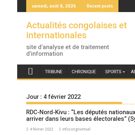
Skip
samedi, août 8, 2026
Recent posts
to
content
Actualités congolaises et
internationales
site d'analyse et de traitement
d'information
TRIBUNE
CHRONIQUE
SPORTS
A
Jour :
4 février 2022
RDC-Nord-Kivu : “Les députés nationaux
arriver dans leurs bases électorales” 
4 février 2022
infocongovirtuel