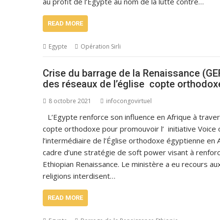
au profit de l’Egypte au nom de la lutte contre…
READ MORE
Egypte
Opération Sirli
Crise du barrage de la Renaissance (GER
des réseaux de l’église copte orthodo
8 octobre 2021
infocongovirtuel
L’Egypte renforce son influence en Afrique à traver
copte orthodoxe pour promouvoir l’ initiative Voice 
l’intermédiaire de l’Église orthodoxe égyptienne en Af
cadre d’une stratégie de soft power visant à renforc
Ethiopian Renaissance. Le ministère a eu recours aux
religions interdisent…
READ MORE