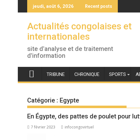
Skip
jeudi, août 6, 2026
Recent posts
to
content
Actualités congolaises et
internationales
site d'analyse et de traitement
d'information
TRIBUNE
CHRONIQUE
SPORTS
A
Catégorie :
Egypte
En Égypte, des pattes de poulet pour lutt
7 février 2023
infocongovirtuel