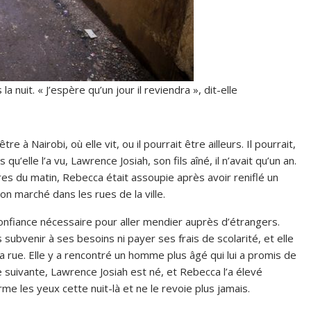
nuit. « J’espère qu’un jour il reviendra », dit-elle
re à Nairobi, où elle vit, ou il pourrait être ailleurs. Il pourrait,
qu’elle l’a vu, Lawrence Josiah, son fils aîné, il n’avait qu’un an.
res du matin, Rebecca était assoupie après avoir reniflé un
 marché dans les rues de la ville.
 confiance nécessaire pour aller mendier auprès d’étrangers.
ubvenir à ses besoins ni payer ses frais de scolarité, et elle
a rue. Elle y a rencontré un homme plus âgé qui lui a promis de
ée suivante, Lawrence Josiah est né, et Rebecca l’a élevé
me les yeux cette nuit-là et ne le revoie plus jamais.