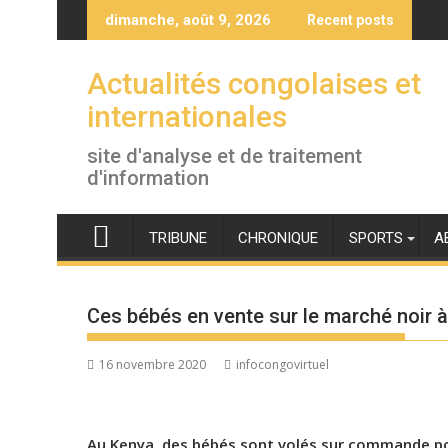
Skip
dimanche, août 9, 2026
Recent posts
to
content
Actualités congolaises et
internationales
site d'analyse et de traitement
d'information
TRIBUNE
CHRONIQUE
SPORTS
A
Ces bébés en vente sur le marché noir à
16 novembre 2020
infocongovirtuel
Au Kenya, des bébés sont volés sur commande pour