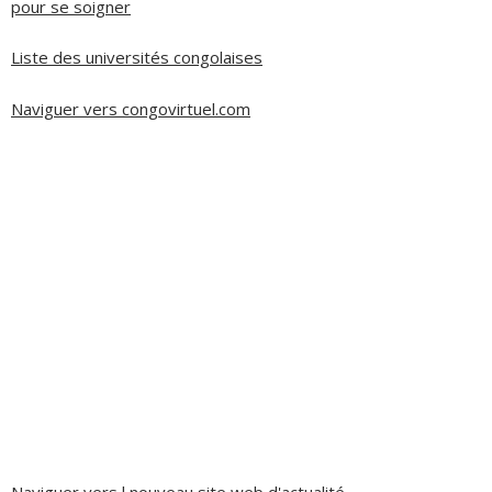
pour se soigner
Liste des universités congolaises
Naviguer vers congovirtuel.com
Naviguer vers l nouveau site web d'actualité