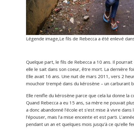
Légende image,Le fils de Rebecca a été enlevé dans la 
Quelque part, le fils de Rebecca a 10 ans. Il pourrait êt
elle le sait dans son coeur, être mort. La dernière fois 
Elle avait 16 ans. Une nuit de mars 2011, vers 2 heu
mouchoir trempé dans du kérosène – un carburant bon
Elle renifle du kérosène parce que cela lui donne la
Quand Rebecca a eu 15 ans, sa mère ne pouvait plus s
a donc abandonné l’école et s’est mise à vivre dans l
l’épouser, mais l’a mise enceinte et est parti. L’ann
pendant un an et quelques mois jusqu’à ce qu’elle fer