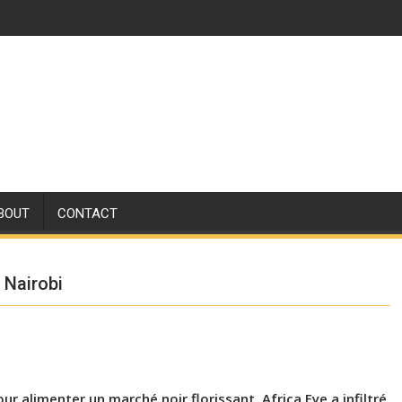
BOUT
CONTACT
 Nairobi
 alimenter un marché noir florissant. Africa Eye a infiltré