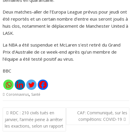
semaines en quarantaine.
Deux matches-aller de l’Europa League prévus pour jeudi ont
été reportés et un certain nombre d’entre eux seront joués à
huis clos, notamment le déplacement de Manchester United à
LASK.
La NBA a été suspendue et McLaren s’est retiré du Grand
Prix d’Australie de ce week-end après qu’un membre de
l’équipe a été testé positif au virus.
BBC
,
Coronnavirus
Santé
Navigation
RDC : 210 civils tués en
CAF: Communiqué, sur les
de
compétions: COVID-19
janvier, l’armée peine à arrêter
l’article
les exactions, selon un rapport