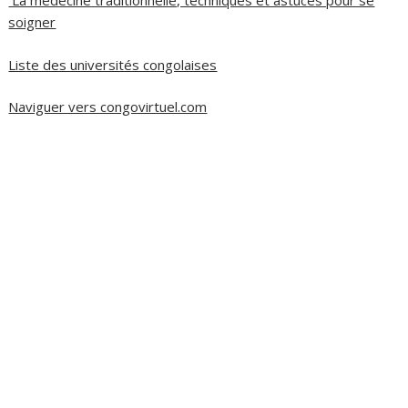
La médecine traditionnelle, techniques et astuces pour se
soigner
Liste des universités congolaises
Naviguer vers congovirtuel.com