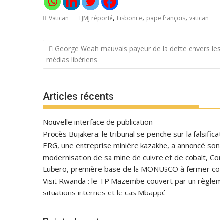
,
,
,
Vatican
JMJ réporté
Lisbonne
pape françois
vatican
Navigation
George Weah mauvais payeur de la dette envers le
de
médias libériens
l’article
Articles récents
Nouvelle interface de publication
Procès Bujakera: le tribunal se penche sur la falsific
ERG, une entreprise minière kazakhe, a annoncé son in
modernisation de sa mine de cuivre et de cobalt, C
Lubero, première base de la MONUSCO à fermer con
Visit Rwanda : le TP Mazembe couvert par un règlem
situations internes et le cas Mbappé