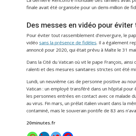
La dernière Rencontre mondiale des familles avait 
finale avait été organisée pour un demi-million de f
Des messes en vidéo pour éviter 
Pour éviter tout rassemblement d’envergure, le pa
vidéo
sans la présence de fidèles
. Il a également re
annoncé pour 2020, qui était prévu à Malte le 31 mai
Dans la Cité du Vatican où vit le pape François, ainsi 
ralenti et des mesures sanitaires strictes ont été mi
Lundi, un neuvième cas de personne positive au nouv
Vatican : un employé transféré dans un hôpital pour 
les personnes entrées en contact avec ce malade dur
au virus. Fin mars, un prélat italien vivant dans la 
contaminé, mais le souverain pontife de 83 ans n’ava
20minutes.fr