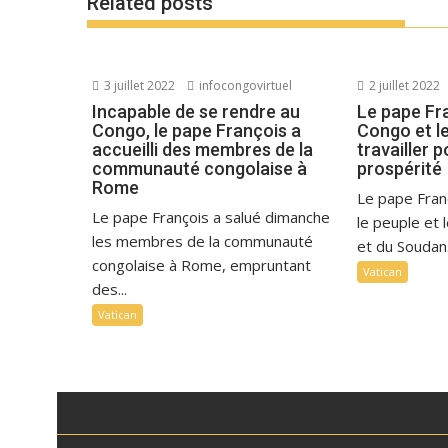
Related posts
3 juillet 2022
infocongovirtuel
2 juillet 2022
Incapable de se rendre au
Le pape Fr
Congo, le pape François a
Congo et l
accueilli des membres de la
travailler p
communauté congolaise à
prospérité
Rome
Le pape Fran
Le pape François a salué dimanche
le peuple et 
les membres de la communauté
et du Soudan.
congolaise à Rome, empruntant
Vatican
des...
Vatican