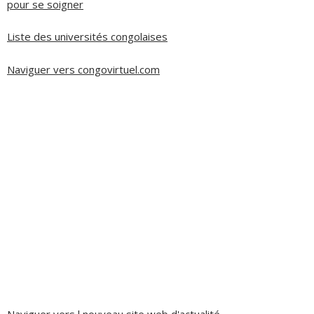
pour se soigner
Liste des universités congolaises
Naviguer vers congovirtuel.com
Naviguer vers l nouveau site web d'actualité