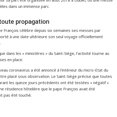
pour sa part été organisée en août 2018 à Dublin, où une messe
idèles dans un immense parc.
toute propagation
pe François célèbre depuis six semaines ses messes par
porté à une date ultérieure son seul voyage officiellement
.
que dans les « ministères » du Saint-Siège, l’activité tourne au
ses en place.
eau coronavirus a été annoncé à l’intérieur du micro-Etat du
être placé sous observation. Le Saint-Siège précise que toutes
ant les quinze jours précédents ont été testées « négatif »
même résidence hôtelière que le pape François avait été
it pas été touché.