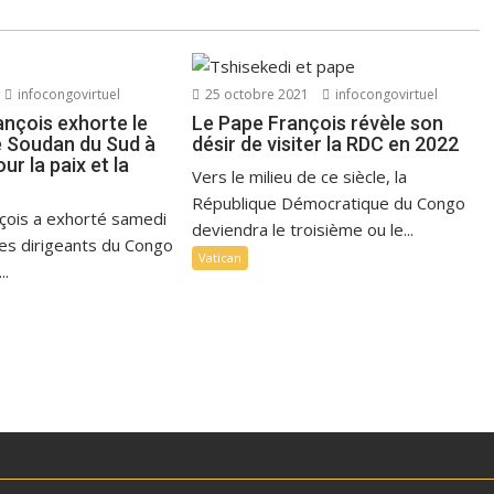
infocongovirtuel
25 octobre 2021
infocongovirtuel
ançois exhorte le
Le Pape François révèle son
e Soudan du Sud à
désir de visiter la RDC en 2022
our la paix et la
Vers le milieu de ce siècle, la
République Démocratique du Congo
çois a exhorté samedi
deviendra le troisième ou le...
les dirigeants du Congo
Vatican
..