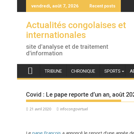
Skip
vendredi, août 7, 2026
Recent posts
to
content
Actualités congolaises et
internationales
site d'analyse et de traitement
d'information
TRIBUNE
CHRONIQUE
SPORTS
A
Covid : Le pape reporte d’un an, août 2
21 avril 2020
infocongovirtuel
Le
pape François
a annoncé le report d’une année d