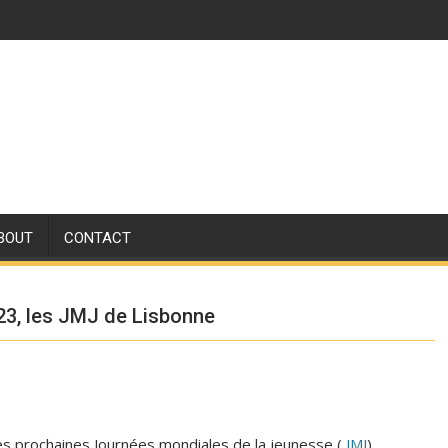
BOUT
CONTACT
023, les JMJ de Lisbonne
es prochaines Journées mondiales de la jeunesse (
JMJ
)