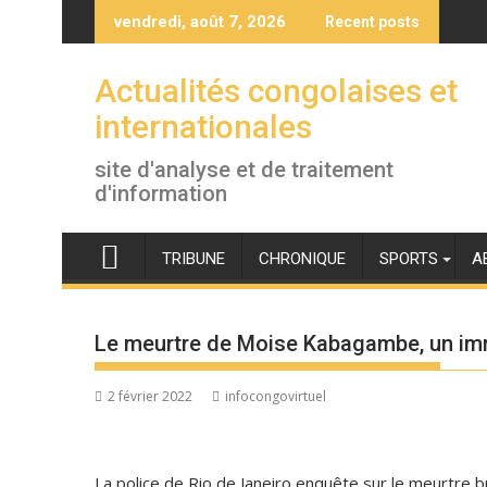
Skip
vendredi, août 7, 2026
Recent posts
to
content
Actualités congolaises et
internationales
site d'analyse et de traitement
d'information
TRIBUNE
CHRONIQUE
SPORTS
A
Le meurtre de Moise Kabagambe, un imm
2 février 2022
infocongovirtuel
La police de Rio de Janeiro enquête sur le meurtre b