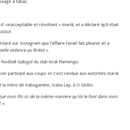
ssage à tabac.
' »inacceptable et révoltant » mardi, et a déclaré qu’il était
ustice.
aré sur Instagram que l’affaire l’avait fait pleurer et a
elle violence au Brésil ».
u football Gabigol du club local Flamengo.
oir participé aux coups et s’est rendue aux autorités mardi.
ré la mère de Kabagambe, Ivana Lay, à O Globo.
t tué mon fils ici de la même manière qu’ils le font dans mon
l
. »