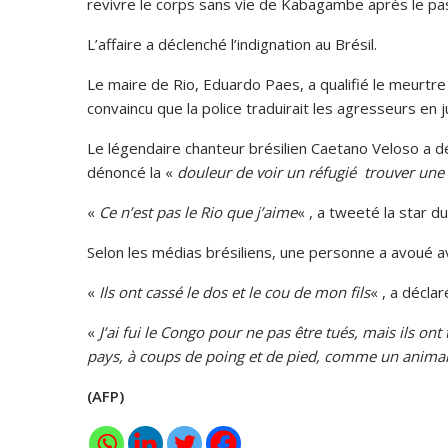
revivre le corps sans vie de Kabagambe après le pa
L’affaire a déclenché l’indignation au Brésil.
Le maire de Rio, Eduardo Paes, a qualifié le meurtre d
convaincu que la police traduirait les agresseurs en j
Le légendaire chanteur brésilien Caetano Veloso a décl
dénoncé la «
douleur de voir un réfugié trouver une t
«
Ce n’est pas le Rio que j’aime
« , a tweeté la star d
Selon les médias brésiliens, une personne a avoué av
«
Ils ont cassé le dos et le cou de mon fils
« , a décla
«
J’ai fui le Congo pour ne pas être tués, mais ils on
pays, à coups de poing et de pied, comme un anima
(AFP)