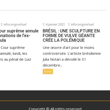
infocongovirtuel
4 janvier 2021
infocongovirtuel
 Cour suprême annule
BRÉSIL : UNE SCULPTURE EN
nations de l’ex-
FORME DE VULVE GÉANTE
ula
CRÉE LA POLÉMIQUE
a Cour suprême
Une œuvre d’art pour le moins
annulé, lundi, les
controversée. L’artiste brésilienne
s au pénal de Luiz
Julia Notari a dévoilé le 31
décembre...
Brésil
Copyright © All rights reserved