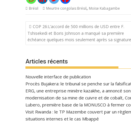
,
Brésil
Meurtre congolais Brésil
Moïse Kabagambe
Navigation
COP 26:L’accord de 500 millions de USD entre F.
de
Tshisekedi et Boris Johnson a manqué sa première
l’article
échéance quelques mois seulement après sa signatur
Articles récents
Nouvelle interface de publication
Procès Bujakera: le tribunal se penche sur la falsific
ERG, une entreprise minière kazakhe, a annoncé son in
modernisation de sa mine de cuivre et de cobalt, C
Lubero, première base de la MONUSCO à fermer con
Visit Rwanda : le TP Mazembe couvert par un règlem
situations internes et le cas Mbappé