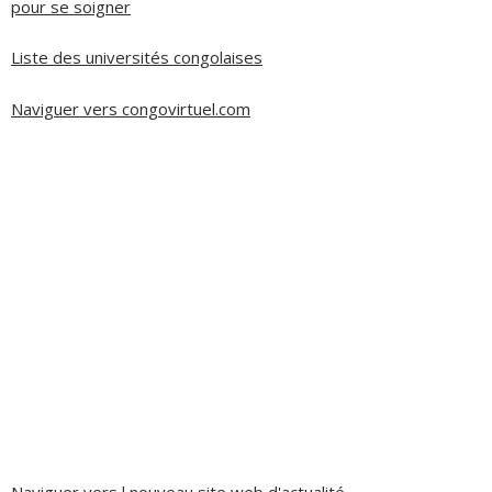
pour se soigner
Liste des universités congolaises
Naviguer vers congovirtuel.com
Naviguer vers l nouveau site web d'actualité