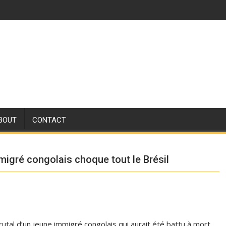
BOUT
CONTACT
igré congolais choque tout le Brésil
rutal d’un jeune immigré congolais qui aurait été battu à mort