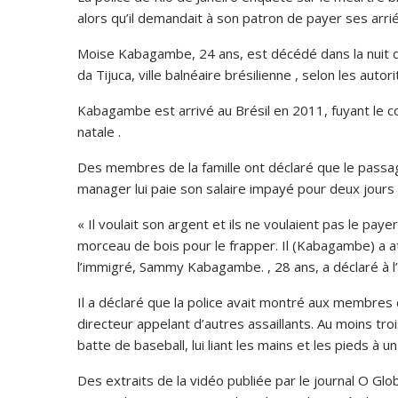
alors qu’il demandait à son patron de payer ses arrié
Moise Kabagambe, 24 ans, est décédé dans la nuit du 2
da Tijuca, ville balnéaire brésilienne , selon les auto
Kabagambe est arrivé au Brésil en 2011, fuyant le 
natale .
Des membres de la famille ont déclaré que le passage 
manager lui paie son salaire impayé pour deux jours de
« Il voulait son argent et ils ne voulaient pas le pay
morceau de bois pour le frapper. Il (Kabagambe) a a
l’immigré, Sammy Kabagambe. , 28 ans, a déclaré à l
Il a déclaré que la police avait montré aux membres
directeur appelant d’autres assaillants. Au moins tr
batte de baseball, lui liant les mains et les pieds à
Des extraits de la vidéo publiée par le journal O G