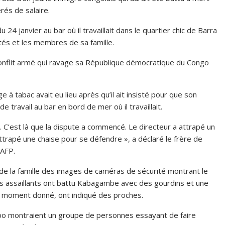
rés de salaire.
4 janvier au bar où il travaillait dans le quartier chic de Barra
rités et les membres de sa famille.
conflit armé qui ravage sa République démocratique du Congo
à tabac avait eu lieu après qu’il ait insisté pour que son
 travail au bar en bord de mer où il travaillait.
er. C’est là que la dispute a commencé. Le directeur a attrapé un
ttrapé une chaise pour se défendre », a déclaré le frère de
’AFP.
 de la famille des images de caméras de sécurité montrant le
ois assaillants ont battu Kabagambe avec des gourdins et une
 un moment donné, ont indiqué des proches.
lobo montraient un groupe de personnes essayant de faire