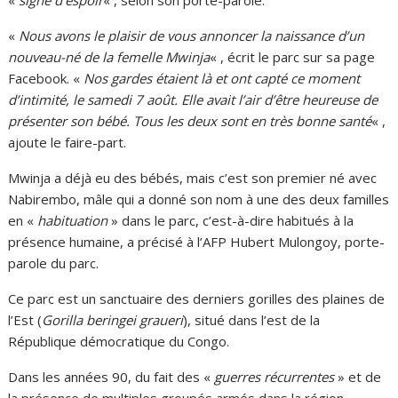
«
signe d’espoir
« , selon son porte-parole.
«
Nous avons le plaisir de vous annoncer la naissance d’un
nouveau-né de la femelle Mwinja
« , écrit le parc sur sa page
Facebook. «
Nos gardes étaient là et ont capté ce moment
d’intimité, le samedi 7 août. Elle avait l’air d’être heureuse de
présenter son bébé. Tous les deux sont en très bonne santé
« ,
ajoute le faire-part.
Mwinja a déjà eu des bébés, mais c’est son premier né avec
Nabirembo, mâle qui a donné son nom à une des deux familles
en «
habituation
» dans le parc, c’est-à-dire habitués à la
présence humaine, a précisé à l’AFP Hubert Mulongoy, porte-
parole du parc.
Ce parc est un sanctuaire des derniers gorilles des plaines de
l’Est (
Gorilla beringei graueri
), situé dans l’est de la
République démocratique du Congo.
Dans les années 90, du fait des «
guerres récurrentes
» et de