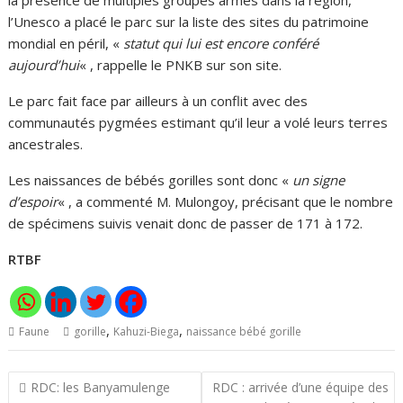
la présence de multiples groupés armés dans la région,
l’Unesco a placé le parc sur la liste des sites du patrimoine
mondial en péril, «
statut qui lui est encore conféré
aujourd’hui
« , rappelle le PNKB sur son site.
Le parc fait face par ailleurs à un conflit avec des
communautés pygmées estimant qu’il leur a volé leurs terres
ancestrales.
Les naissances de bébés gorilles sont donc «
un signe
d’espoir
« , a commenté M. Mulongoy, précisant que le nombre
de spécimens suivis venait donc de passer de 171 à 172.
RTBF
,
,
Faune
gorille
Kahuzi-Biega
naissance bébé gorille
Navigation
RDC: les Banyamulenge
RDC : arrivée d’une équipe des