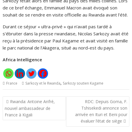
Sarkozy fêtait alors en famille au pays des milles collines. Lors
de ce bref échange, Emmanuel Macron avait évoqué son
souhait de se rendre en visite officielle au Rwanda avant l’été.
Durant ce séjour « ultra-privé » qui n’avait pas tardé à
s’ébruiter dans la presse rwandaise, Nicolas Sarkozy avait été
reçu à la présidence par Paul Kagame et avait visité en famille
le parc national de l’Akagera, situé au nord-est du pays.
Africa Intelligence
,
France
Sarkozy et le Rwanda
Sarkozy soutien Kagame
Navigation
Rwanda: Antoine Anfré,
RDC: Depuis Goma, F.
de
Tshisekedi annonce son
nouvel ambassadeur de
l’article
arrivée en Ituri et Beni pour
France à Kigali
évaluer l’état de siège