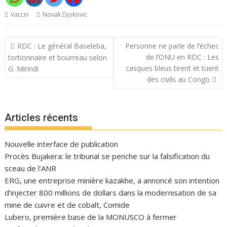
Vaccin
Novak Djokovic
Navigation
RDC : Le général Baseleba,
Personne ne parle de l’échec
de
de l’ONU en RDC : Les
tortionnaire et bourreau selon
l’article
casques bleus tirent et tuent
G. Mirindi
des civils au Congo
Articles récents
Nouvelle interface de publication
Procès Bujakera: le tribunal se penche sur la falsification du
sceau de l’ANR
ERG, une entreprise minière kazakhe, a annoncé son intention
d’injecter 800 millions de dollars dans la modernisation de sa
mine de cuivre et de cobalt, Comide
Lubero, première base de la MONUSCO à fermer