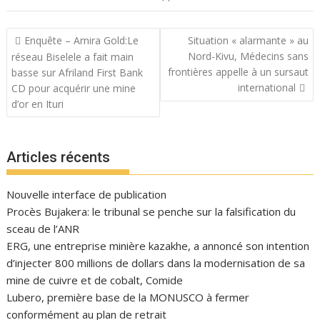
Navigation
Enquête – Amira Gold:Le
Situation « alarmante » au
de
Nord-Kivu, Médecins sans
réseau Biselele a fait main
l’article
frontières appelle à un sursaut
basse sur Afriland First Bank
international
CD pour acquérir une mine
d’or en Ituri
Articles récents
Nouvelle interface de publication
Procès Bujakera: le tribunal se penche sur la falsification du
sceau de l’ANR
ERG, une entreprise minière kazakhe, a annoncé son intention
d’injecter 800 millions de dollars dans la modernisation de sa
mine de cuivre et de cobalt, Comide
Lubero, première base de la MONUSCO à fermer
conformément au plan de retrait