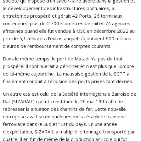
société qui dispose d’un savoir-faire avéré dans la gestion et
le développement des infrastructures portuaires, a
entretemps prospéré et gérait 42 Ports, 26 terminaux
conteneurs, plus de 2.700 kilomètres de rail et 74 agences
africaines quand elle fut vendue à MSC en décembre 2022 au
prix de 5,1 milliards d’euros auquel s’ajoutaient 600 millions
d’euros de remboursement de comptes courants.
Dans le même temps, le port de Matadi n’a pas du tout
prospéré. Il continuerait à péricliter et n’est plus que l’ombre
de lui-même aujourd’hui. La mauvaise gestion de la SCPT a
finalement conduit à l’éclosion des ports privés tant décriés.
Un autre cas est celui de la Société Interrégionale Zaïroise de
Rail (SIZARAIL) qui fut constituée le 26 mai 1995 afin de
redresser la situation des chemins de fer. Cette nouvelle
entreprise avait su en quelques mois rétablir le transport
ferroviaire dans le Sud et l’Est du pays. En une année
d’exploitation, SIZARAIL a multiplié le tonnage transporté par
quatre. Il en fut de même de la production agricole qui fut