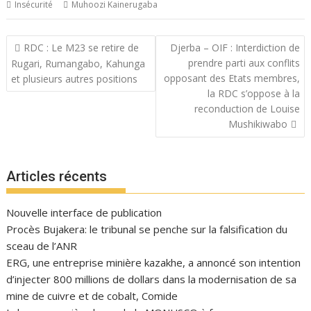
Insécurité
Muhoozi Kainerugaba
Navigation
RDC : Le M23 se retire de
Djerba – OIF : Interdiction de
de
prendre parti aux conflits
Rugari, Rumangabo, Kahunga
l’article
opposant des Etats membres,
et plusieurs autres positions
la RDC s’oppose à la
reconduction de Louise
Mushikiwabo
Articles récents
Nouvelle interface de publication
Procès Bujakera: le tribunal se penche sur la falsification du
sceau de l’ANR
ERG, une entreprise minière kazakhe, a annoncé son intention
d’injecter 800 millions de dollars dans la modernisation de sa
mine de cuivre et de cobalt, Comide