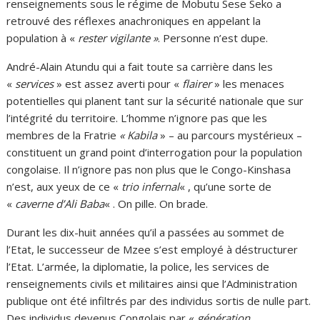
renseignements sous le régime de Mobutu Sese Seko a
retrouvé des réflexes anachroniques en appelant la
population à «
rester vigilante »
. Personne n’est dupe.
André-Alain Atundu qui a fait toute sa carrière dans les
«
services
» est assez averti pour «
flairer
» les menaces
potentielles qui planent tant sur la sécurité nationale que sur
l’intégrité du territoire. L’homme n’ignore pas que les
membres de la Fratrie
« Kabila
» – au parcours mystérieux –
constituent un grand point d’interrogation pour la population
congolaise. Il n’ignore pas non plus que le Congo-Kinshasa
n’est, aux yeux de ce «
trio infernal
« , qu’une sorte de
«
caverne d’Ali Baba
« . On pille. On brade.
Durant les dix-huit années qu’il a passées au sommet de
l’Etat, le successeur de Mzee s’est employé à déstructurer
l’Etat. L’armée, la diplomatie, la police, les services de
renseignements civils et militaires ainsi que l’Administration
publique ont été infiltrés par des individus sortis de nulle part.
Des individus devenus Congolais par «
génération