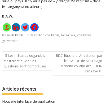
sûre du pays. Il n’y aura pas de «
principauté kabiliste
» dans
le Tanganyika ou ailleurs;
B.A.W.
,
,
Famille Kabila
destitution Zoé Kabila
tanganyka
Zoé Kabila
gouverneur
Navigation
Les militaires ougandais
RDC-Rutshuru: Arrestation par
de
les FARDC de Serushago
s’installent à Beni: les
l’article
Maneno collabo des FDLR-
questions sont nombreuses
Katuleve
Articles récents
Nouvelle interface de publication