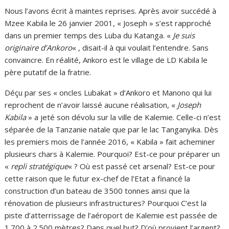
Nous l’avons écrit à maintes reprises. Après avoir succédé à
Mzee Kabila le 26 janvier 2001, « Joseph » s’est rapproché
dans un premier temps des Luba du Katanga. «
Je suis
originaire d’Ankoro
« , disait-il à qui voulait l’entendre. Sans
convaincre. En réalité, Ankoro est le village de LD Kabila le
père putatif de la fratrie.
Déçu par ses « oncles Lubakat » d’Ankoro et Manono qui lui
reprochent de n’avoir laissé aucune réalisation, «
Joseph
Kabila
» a jeté son dévolu sur la ville de Kalemie. Celle-ci n’est
séparée de la Tanzanie natale que par le lac Tanganyika. Dès
les premiers mois de l’année 2016, « Kabila » fait acheminer
plusieurs chars à Kalemie. Pourquoi? Est-ce pour préparer un
«
repli stratégique
« ? Où est passé cet arsenal? Est-ce pour
cette raison que le futur ex-chef de l’Etat a financé la
construction d’un bateau de 3500 tonnes ainsi que la
rénovation de plusieurs infrastructures? Pourquoi C’est la
piste d’atterrissage de l’aéroport de Kalemie est passée de
1.700 à 2.500 mètres? Dans quel but? D’où provient l’argent?