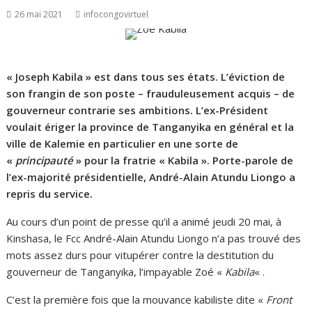
26 mai 2021
infocongovirtuel
« Joseph Kabila » est dans tous ses états. L’éviction de
son frangin de son poste – frauduleusement acquis – de
gouverneur contrarie ses ambitions. L’ex-Président
voulait ériger la province de Tanganyika en général et la
ville de Kalemie en particulier en une sorte de
«
principauté
» pour la fratrie « Kabila ». Porte-parole de
l’ex-majorité présidentielle, André-Alain Atundu Liongo a
repris du service.
Au cours d’un point de presse qu’il a animé jeudi 20 mai, à
Kinshasa, le Fcc André-Alain Atundu Liongo n’a pas trouvé des
mots assez durs pour vitupérer contre la destitution du
gouverneur de Tanganyika, l’impayable Zoé «
Kabila
« .
C’est la première fois que la mouvance kabiliste dite «
Front