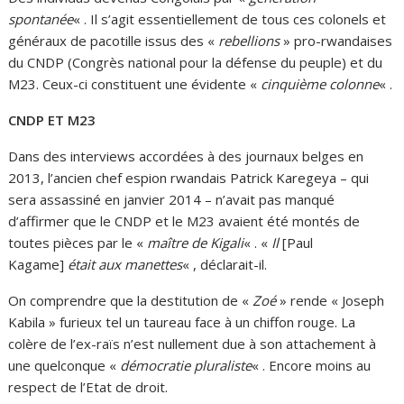
spontanée
« . Il s’agit essentiellement de tous ces colonels et
généraux de pacotille issus des «
rebellions
» pro-rwandaises
du CNDP (Congrès national pour la défense du peuple) et du
M23. Ceux-ci constituent une évidente «
cinquième colonne
« .
CNDP ET M23
Dans des interviews accordées à des journaux belges en
2013, l’ancien chef espion rwandais Patrick Karegeya – qui
sera assassiné en janvier 2014 – n’avait pas manqué
d’affirmer que le CNDP et le M23 avaient été montés de
toutes pièces par le «
maître de Kigali
« . «
Il
[Paul
Kagame]
était aux manettes
« , déclarait-il.
On comprendre que la destitution de «
Zoé
» rende « Joseph
Kabila » furieux tel un taureau face à un chiffon rouge. La
colère de l’ex-raïs n’est nullement due à son attachement à
une quelconque «
démocratie pluraliste
« . Encore moins au
respect de l’Etat de droit.