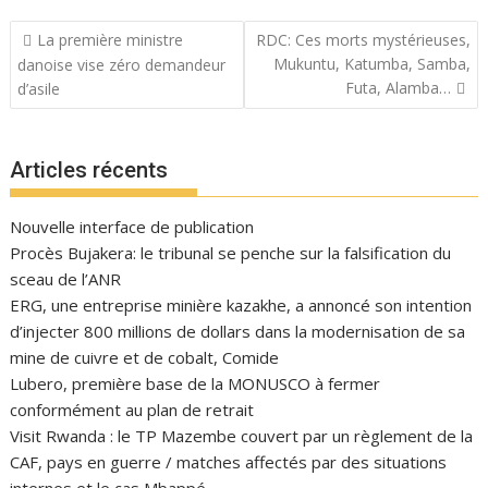
Navigation
La première ministre
RDC: Ces morts mystérieuses,
de
Mukuntu, Katumba, Samba,
danoise vise zéro demandeur
l’article
Futa, Alamba…
d’asile
Articles récents
Nouvelle interface de publication
Procès Bujakera: le tribunal se penche sur la falsification du
sceau de l’ANR
ERG, une entreprise minière kazakhe, a annoncé son intention
d’injecter 800 millions de dollars dans la modernisation de sa
mine de cuivre et de cobalt, Comide
Lubero, première base de la MONUSCO à fermer
conformément au plan de retrait
Visit Rwanda : le TP Mazembe couvert par un règlement de la
CAF, pays en guerre / matches affectés par des situations