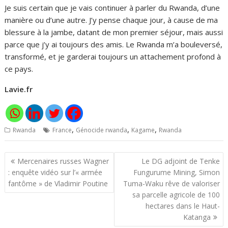
Je suis certain que je vais continuer à parler du Rwanda, d’une
manière ou d’une autre. J’y pense chaque jour, à cause de ma
blessure à la jambe, datant de mon premier séjour, mais aussi
parce que j’y ai toujours des amis. Le Rwanda m’a bouleversé,
transformé, et je garderai toujours un attachement profond à
ce pays.
Lavie.fr
,
,
,
Rwanda
France
Génocide rwanda
Kagame
Rwanda
Navigation
Mercenaires russes Wagner
Le DG adjoint de Tenke
de
: enquête vidéo sur l’« armée
Fungurume Mining, Simon
l’article
fantôme » de Vladimir Poutine
Tuma-Waku rêve de valoriser
sa parcelle agricole de 100
hectares dans le Haut-
Katanga