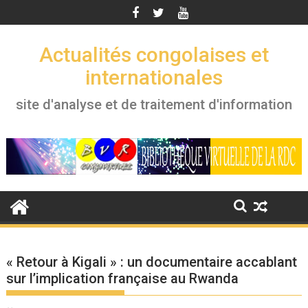
Skip
to
content
Actualités congolaises et
internationales
site d'analyse et de traitement d'information
« Retour à Kigali » : un documentaire accablant
sur l’implication française au Rwanda