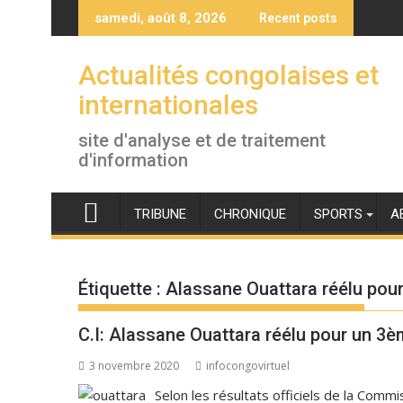
Skip
samedi, août 8, 2026
Recent posts
to
content
Actualités congolaises et
internationales
site d'analyse et de traitement
d'information
TRIBUNE
CHRONIQUE
SPORTS
A
Étiquette :
Alassane Ouattara réélu pou
C.I: Alassane Ouattara réélu pour un 3
3 novembre 2020
infocongovirtuel
Selon les résultats officiels de la Commi