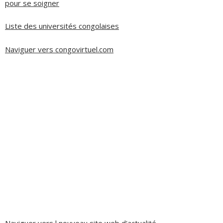
pour se soigner
Liste des universités congolaises
Naviguer vers congovirtuel.com
Naviguer vers l nouveau site web d'actualité