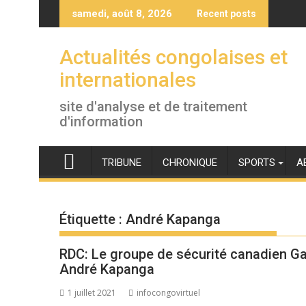
Skip
samedi, août 8, 2026
Recent posts
to
content
Actualités congolaises et
internationales
site d'analyse et de traitement
d'information
TRIBUNE
CHRONIQUE
SPORTS
A
Étiquette :
André Kapanga
RDC: Le groupe de sécurité canadien Ga
André Kapanga
1 juillet 2021
infocongovirtuel