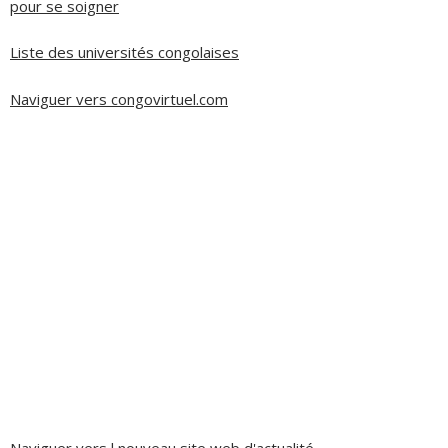
pour se soigner
Liste des universités congolaises
Naviguer vers congovirtuel.com
Naviguer vers l nouveau site web d'actualité