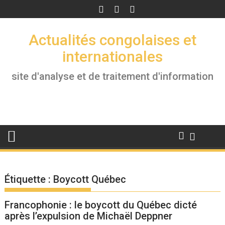
Skip
to
content
Actualités congolaises et
internationales
site d'analyse et de traitement d'information
Étiquette :
Boycott Québec
Francophonie : le boycott du Québec dicté
après l’expulsion de Michaël Deppner