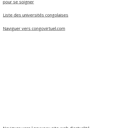
pour se soigner
Liste des universités congolaises
Naviguer vers congovirtuel.com
Naviguer vers l nouveau site web d'actualité