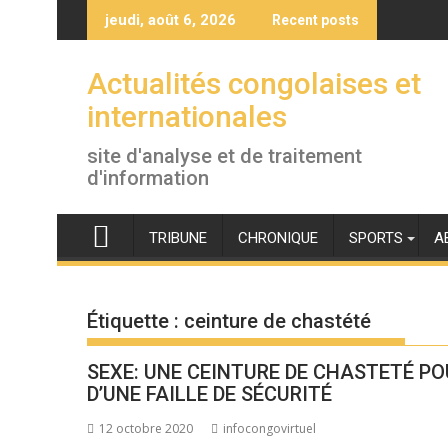
Skip
jeudi, août 6, 2026
Recent posts
to
content
Actualités congolaises et
internationales
site d'analyse et de traitement
d'information
TRIBUNE
CHRONIQUE
SPORTS
A
Étiquette :
ceinture de chastété
SEXE: UNE CEINTURE DE CHASTETÉ P
D’UNE FAILLE DE SÉCURITÉ
12 octobre 2020
infocongovirtuel