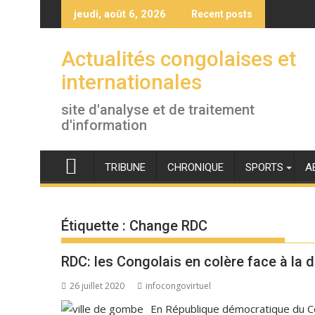
Skip
jeudi, août 6, 2026
Recent posts
to
content
Actualités congolaises et
internationales
site d'analyse et de traitement
d'information
TRIBUNE
CHRONIQUE
SPORTS
A
Étiquette :
Change RDC
RDC: les Congolais en colère face à la 
26 juillet 2020
infocongovirtuel
En République démocratique du Con