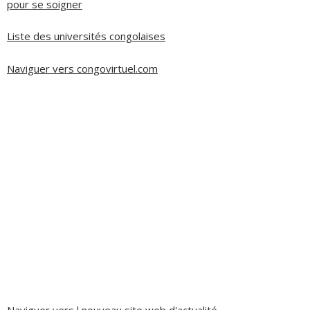
pour se soigner
Liste des universités congolaises
Naviguer vers congovirtuel.com
Naviguer vers l nouveau site web d'actualité