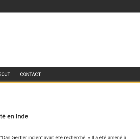
BOUT
CONTACT
i
té en Inde
 “Dan Gertler indien” avait été recherché. « Il a été amené à