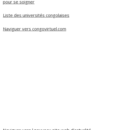
pour se soigner
Liste des universités congolaises
Naviguer vers congovirtuel.com
Naviguer vers l nouveau site web d'actualité