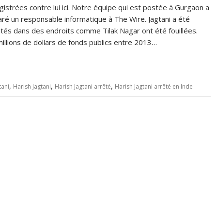
registrées contre lui ici. Notre équipe qui est postée à Gurgaon a
laré un responsable informatique à The Wire. Jagtani a été
étés dans des endroits comme Tilak Nagar ont été fouillées.
illions de dollars de fonds publics entre 2013…
,
,
,
tani
Harish Jagtani
Harish Jagtani arrêté
Harish Jagtani arrêté en Inde