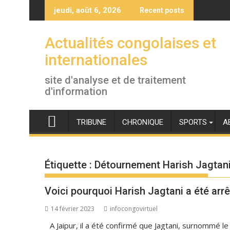
Skip
jeudi, août 6, 2026
Recent posts
to
content
Actualités congolaises et
internationales
site d'analyse et de traitement
d'information
TRIBUNE
CHRONIQUE
SPORTS
A
Étiquette :
Détournement Harish Jagtan
Voici pourquoi Harish Jagtani a été arrê
14 février 2023
infocongovirtuel
A Jaipur, il a été confirmé que Jagtani, surnommé le