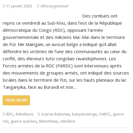
11 janvier 2020
infocongovirtuel
Des combats ont
repris ce vendredi au Sud-Kivu, dans l’est de la République
démocratique du Congo (RDC), opposant l’armée
gouvernementale et des miliciens Maï-Maï dans le territoire
de Fizi. Me Maingain, un avocat belge a indiqué qu’il allait
défendre les victimes de l’une des communautés au cœur du
conflit, des éleveurs tutsi congolais rwandophones. Les
Forces armées de la RDC (FARDC) sont intervenues après
des mouvements de groupes armés, ont indiqué des sources
locales dans le territoire de Fizi, sur les hauts plateaux du lac
Tanganyika, face au Burundi et non…
READ MORE
,
,
,
,
RDC
Rebellions
Azarias Ruberwa
banyamulenge
FARDC
guerre
,
,
,
rdc
guerre sud-kivu
Minembwe
rebellion