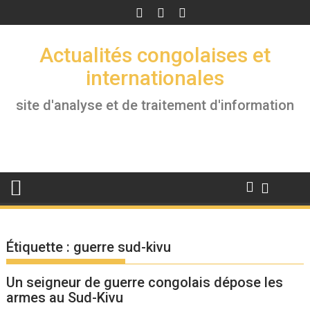
Skip
to
content
Actualités congolaises et
internationales
site d'analyse et de traitement d'information
Étiquette :
guerre sud-kivu
Un seigneur de guerre congolais dépose les
armes au Sud-Kivu